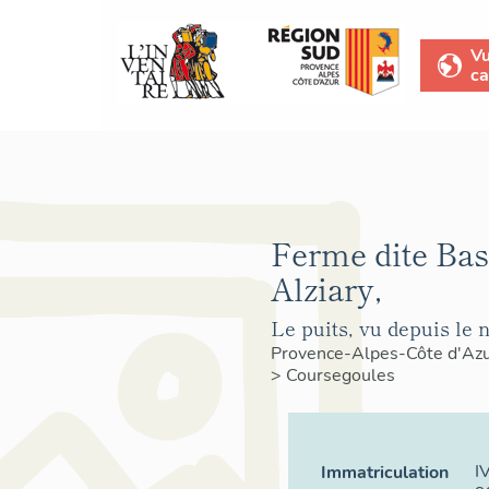
V
ca
Ferme dite Bas
Alziary,
Le puits, vu depuis le n
Provence-Alpes-Côte d'Az
>
Coursegoules
I
Immatriculation