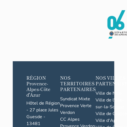
RÉGION
NOS
NOS VILLES
Provence-
TERRITOIRES
PARTENAIR
Alpes-Côte
PARTENAIRES
Ville de Nice
d'Azur
Syndicat Mixte
Ville de l'Isle-
Hôtel de Région
Provence Verte
sur-la-Sorgue
- 27 place Jules
Verdon
Ville de Grasse
Guesde -
CC Alpes
Ville d'Apt
13481
Provence Verdon