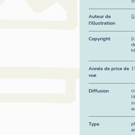
9
G
Auteur de
l'illustration
(
Copyright
d
M
1
Année de prise de
vue
c
Diffusion
l
s
a
p
Type
a