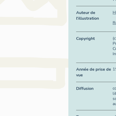
H
Auteur de
l'illustration
R
(
Copyright
P
C
I
1
Année de prise de
vue
c
Diffusion
l
s
a