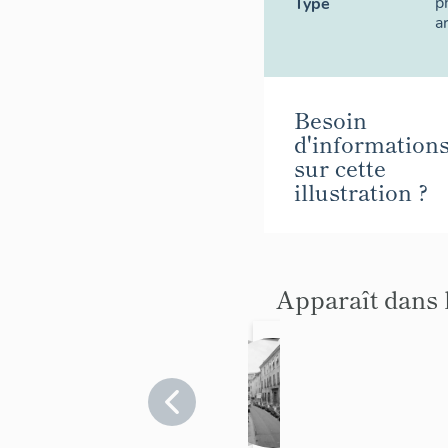
p
Type
a
Besoin
d'information
sur cette
illustration ?
Apparaît dans 
hôtels
hôtel
Vaucluse
Vaucluse
>
>
Carpentras
Carpentras