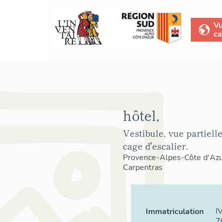
V
ca
hôtel,
Vestibule, vue partielle
cage d'escalier.
Provence-Alpes-Côte d'Az
Carpentras
I
Immatriculation
7