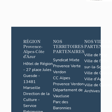
RÉGION
NOS
NOS VILLES
Provence-
TERRITOIRES
PARTENAIR
Alpes-Côte
PARTENAIRES
Ville de Nice
d'Azur
Syndicat Mixte
Ville de l'Isle-
Hôtel de Région
Provence Verte
sur-la-Sorgue
- 27 place Jules
Verdon
Ville de Grasse
Guesde -
CC Alpes
Ville d'Apt
13481
Provence Verdon
Ville de Cannes
Marseille
Département de
Archives
Direction de la
Vaucluse
Culture -
Parc des
Service
Baronnies
Patrimoine