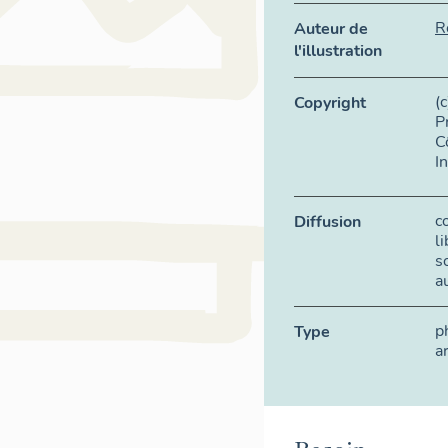
R
Auteur de
l'illustration
(
Copyright
P
C
I
c
Diffusion
l
s
a
p
Type
a
Besoin