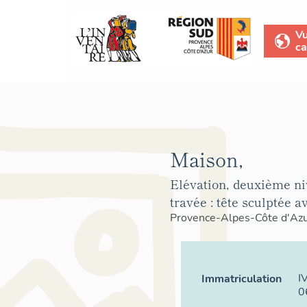
V
ca
Maison,
Elévation, deuxième n
travée : tête sculptée 
Provence-Alpes-Côte d'Az
I
Immatriculation
0