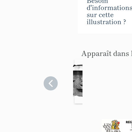
d'information
sur cette
illustration ?
Apparaît dans 
Maison
dessus-
Var
>
de-baie
Vidauban
Var
>
Vidauban