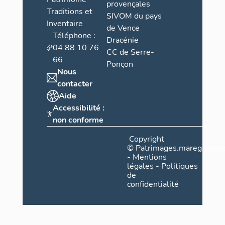
provençales
Traditions et
SIVOM du pays
Inventaire
de Vence
Téléphone :
Dracénie
04 88 10 76
CC de Serre-
66
Ponçon
Nous
contacter
Aide
Accessibilité :
non conforme
Copyright
©
Patrimages.maregionsud
-
Mentions
légales
-
Politiques
de
confidentialité