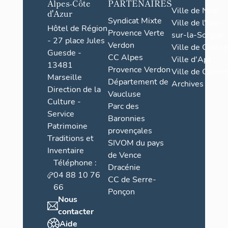
Alpes-Côte
PARTENAIRES
Ville de Nice
d'Azur
Syndicat Mixte
Ville de l'Isle-
Hôtel de Région
Provence Verte
sur-la-Sorgue
- 27 place Jules
Verdon
Ville de Grasse
Guesde -
CC Alpes
Ville d'Apt
13481
Provence Verdon
Ville de Cannes
Marseille
Département de
Archives
Direction de la
Vaucluse
Culture -
Parc des
Service
Baronnies
Patrimoine
provençales
Traditions et
SIVOM du pays
Inventaire
de Vence
Téléphone :
Dracénie
04 88 10 76
CC de Serre-
66
Ponçon
Nous
contacter
Aide