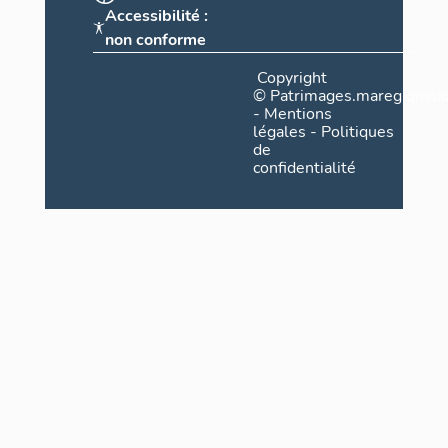
Accessibilité :
non conforme
Copyright
©
Patrimages.maregionsud
-
Mentions
légales
-
Politiques
de
confidentialité