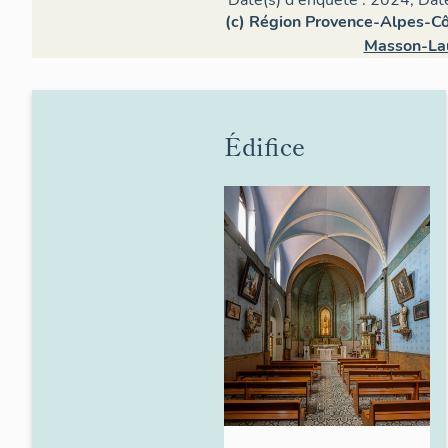
Date(s) d'enquête : 2024; Dat
(c) Région Provence-Alpes-Côt
Masson-Lau
Édifice