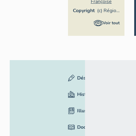
Françoise
Copyright
(c) Région
Provence-
Voir tout
Alpes-
Côte
d'Azur -
Inventaire
général
Désignation
Historique
Illustrations
Documentation