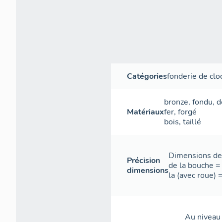
Catégories
fonderie de clo
bronze
,
fondu
,
d
Matériaux
fer
,
forgé
bois
,
taillé
Dimensions de l
Précision
de la bouche =
dimensions
la (avec roue) 
Au niveau