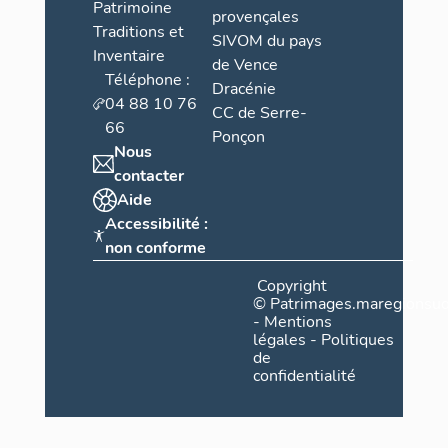
Patrimoine
provençales
Traditions et
SIVOM du pays
Inventaire
de Vence
Téléphone :
Dracénie
04 88 10 76
CC de Serre-
66
Ponçon
Nous
contacter
Aide
Accessibilité :
non conforme
Copyright
©
Patrimages.maregionsud
-
Mentions
légales
-
Politiques
de
confidentialité