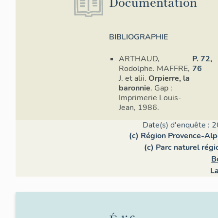
Documentation
BIBLIOGRAPHIE
ARTHAUD,
P. 72,
Rodolphe. MAFFRE,
76
J. et alii.
Orpierre, la
baronnie
. Gap :
Imprimerie Louis-
Jean, 1986.
Date(s) d'enquête : 2
(c) Région Provence-Alp
(c) Parc naturel rég
B
La