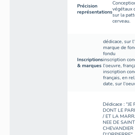
Conception
Précision
végétaux d
représentations
sur la patt
cerveau.
dédicace
,
sur l
marque de fon
fondu
Inscriptions
inscription con
& marques
l'oeuvre
,
franç
inscription con
français
,
en rel
date
,
sur l'oeu
Dédicace : "
DONT LE PAR
/ ET LA MARR
NEE DE SAIN
CHEVANDIER 
D'ORPIERRE".