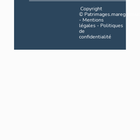
Copyright
©
Patrimages.maregionsud
-
Mentions
légales
-
Politiques
de
confidentialité