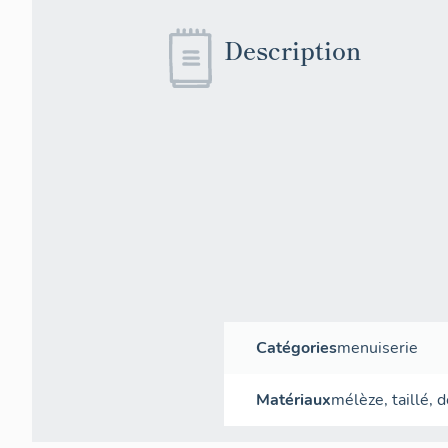
Description
Catégories
menuiserie
Matériaux
mélèze
,
taillé
,
d