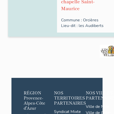
chapelle Saint-
Maurice
Commune :
Orcières
Lieu-dit :
les
Audiberts
RÉGION
NOS
NOS VILLES
Provence-
TERRITOIRES
PARTENAIR
Alpes-Côte
PARTENAIRES
Ville de Nice
d'Azur
Syndicat Mixte
Ville de l'Isle-