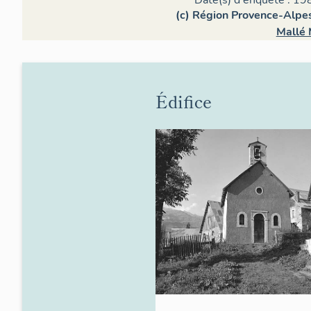
Date(s) d'enquête : 19
(c) Région Provence-Alpes
Mallé 
Édifice