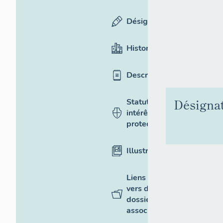
Désignation
Historique
Description
Désigna
Statut,
intérêt et
protection
Illustrations
Liens
vers des
dossiers
associés