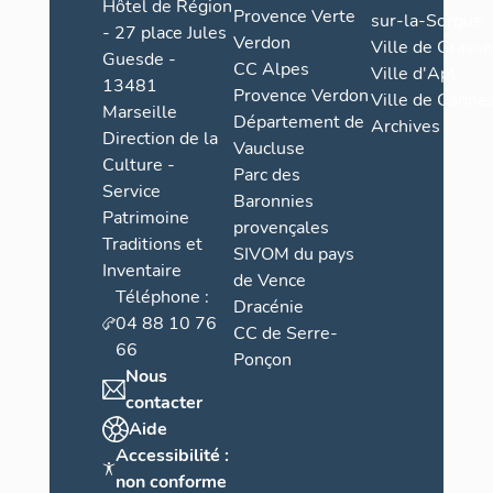
Hôtel de Région
Provence Verte
sur-la-Sorgue
- 27 place Jules
Verdon
Ville de Grasse
Guesde -
CC Alpes
Ville d'Apt
13481
Provence Verdon
Ville de Cannes
Marseille
Département de
Archives
Direction de la
Vaucluse
Culture -
Parc des
Service
Baronnies
Patrimoine
provençales
Traditions et
SIVOM du pays
Inventaire
de Vence
Téléphone :
Dracénie
04 88 10 76
CC de Serre-
66
Ponçon
Nous
contacter
Aide
Accessibilité :
non conforme