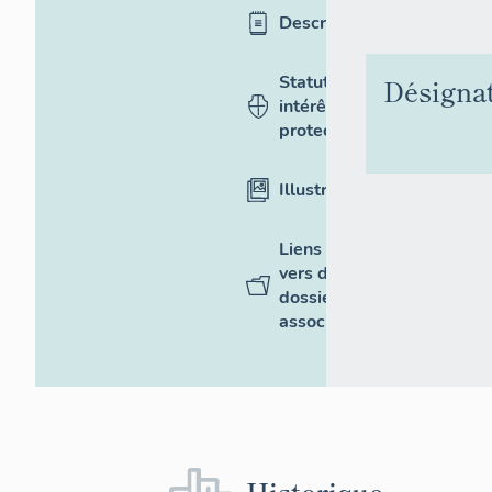
Description
Statut,
Désigna
intérêt et
protection
Illustrations
Liens
vers des
dossiers
associés
Historique