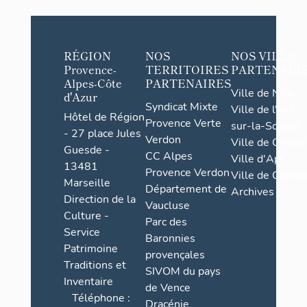
RÉGION
NOS
NOS VILLES
Provence-
TERRITOIRES
PARTENAIR
Alpes-Côte
PARTENAIRES
Ville de Nice
d'Azur
Syndicat Mixte
Ville de l'Isle-
Hôtel de Région
Provence Verte
sur-la-Sorgue
- 27 place Jules
Verdon
Ville de Grasse
Guesde -
CC Alpes
Ville d'Apt
13481
Provence Verdon
Ville de Cannes
Marseille
Département de
Archives
Direction de la
Vaucluse
Culture -
Parc des
Service
Baronnies
Patrimoine
provençales
Traditions et
SIVOM du pays
Inventaire
de Vence
Téléphone :
Dracénie