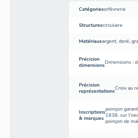
Catégories
orfèvrerie
Structures
circulaire
Matériaux
argent
,
doré
,
gr
Précision
Dimensions : d
dimensions
Précision
Croix au r
représentations
poinçon garanti
Inscriptions
1838
,
sur l'oe
& marques
poinçon de ma