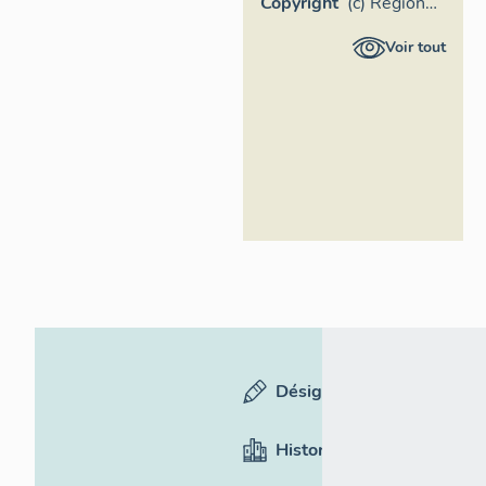
Copyright
(c) Région
Provence-
Voir tout
Alpes-Côte
d'Azur -
Inventaire
général
Désignation
Historique