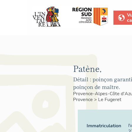
V
ca
Patène,
Détail : poinçon garantie
poinçon de maître.
Provence-Alpes-Côte d'Az
Provence
>
Le Fugeret
I
Immatriculation
2