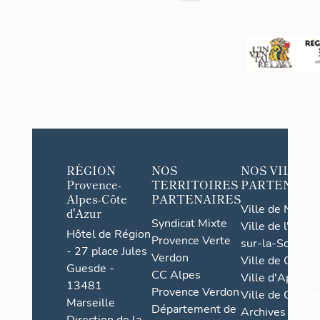
Le
Fugeret
RÉGION
NOS
NOS VILLES
Provence-
TERRITOIRES
PARTENAIR
Alpes-Côte
PARTENAIRES
Ville de Nice
d'Azur
Syndicat Mixte
Ville de l'Isle-
Hôtel de Région
Provence Verte
sur-la-Sorgue
- 27 place Jules
Verdon
Ville de Grasse
Guesde -
CC Alpes
Ville d'Apt
13481
Provence Verdon
Ville de Cannes
Marseille
Département de
Archives