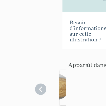
Besoin
d'information
sur cette
illustration ?
Apparaît dans
Patène
Alpes-
de-
Haute-
Provence
>