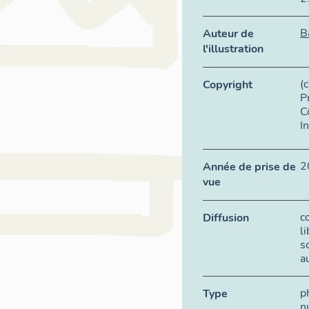
B
Auteur de
l'illustration
(
Copyright
P
C
I
2
Année de prise de
vue
c
Diffusion
l
s
a
p
Type
n