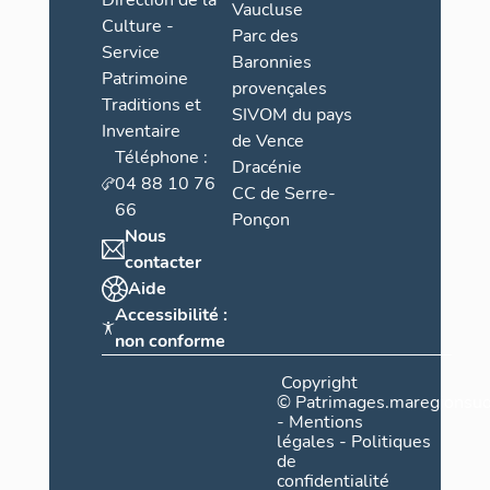
Direction de la
Vaucluse
Culture -
Parc des
Service
Baronnies
Patrimoine
provençales
Traditions et
SIVOM du pays
Inventaire
de Vence
Téléphone :
Dracénie
04 88 10 76
CC de Serre-
66
Ponçon
Nous
contacter
Aide
Accessibilité :
non conforme
Copyright
©
Patrimages.maregionsud
-
Mentions
légales
-
Politiques
de
confidentialité