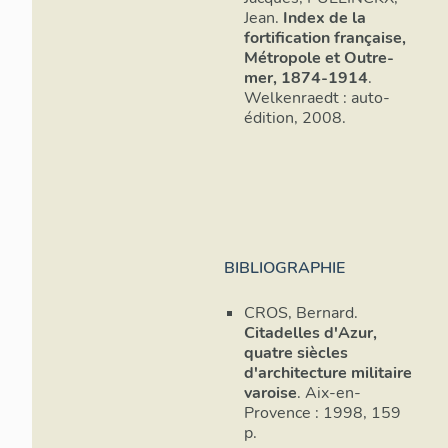
de 15cm : 
Jean.
Index de la
répartissaie
fortification française,
batterie ouv
Métropole et Outre-
d'artillerie
mer, 1874-1914
.
pouvant être
Welkenraedt : auto-
place l'ens
édition, 2008.
dans les bat
invite à rép
batteries f
n'étaient p
On observe 
plates-forme
BIBLIOGRAPHIE
formes une 
forée dans l
CROS, Bernard.
niches à mun
Citadelles d'Azur,
quatre siècles
D'après la l
d'architecture militaire
1900, la con
varoise
. Aix-en-
compris les 
Provence : 1998, 159
p.
1887 et 189