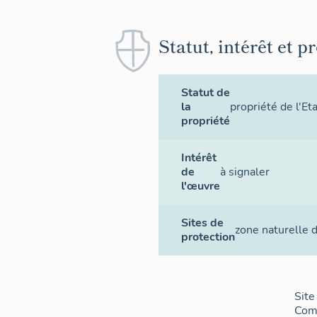
Statut, intérêt et p
Statut de
la
propriété de l'Et
propriété
Ouvrages 
Intérêt
de
à signaler
Conception
l'œuvre
L'ouvrage Es
Sites de
altimétrie, 
zone naturelle d
protection
plates-forme
le roc, la p
au-dessus de
nord/nord-o
Site
étaient amé
Com