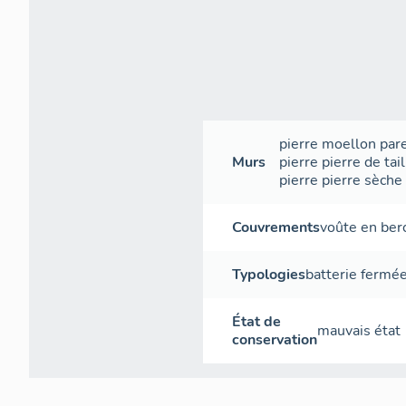
principe d’i
l'arête, à u
Mont Caume
Est et ouest
une simple a
comme des b
120mm (modè
pierre
moellon
par
moins grand 
Murs
pierre
pierre de tail
associé à un
pierre
pierre sèche
stratégique 
Sur cette m
Couvrements
voûte en ber
aménagées d
plates-forme
Typologies
batterie fermé
plates-form
État de
mauvais état
conservation