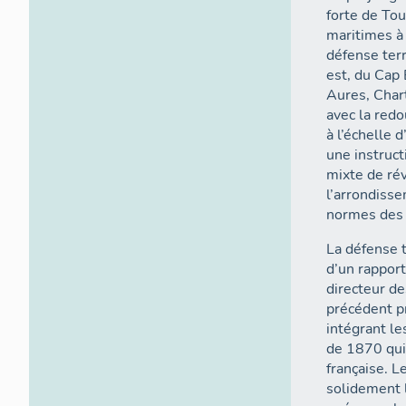
forte de To
maritimes à
défense terr
est, du Cap 
Aures, Chartreus
avec la red
à l’échelle d
une instruction du 30
mixte de rév
l’arrondiss
normes des 
La défense t
d’un rappor
directeur de
précédent p
intégrant le
de 1870 qui 
française. L
solidement l