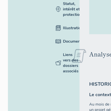
Statut,
intérêt et
protection
Illustrations
Documentation
Analyse
Liens
vers des
dossiers
associés
HISTORI
Le context
Au mois de m
un projet gé