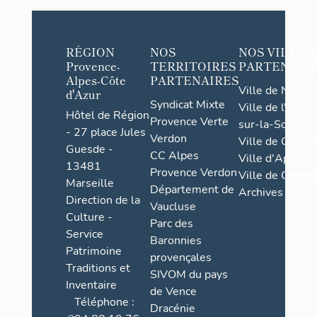
pans reliés 
revêtements
constituant les murs de soutènement accueill
d’accès et s
RÉGION
NOS
NOS VILLES
Provence-
TERRITOIRES
PARTENAIR
comportant 
Alpes-Côte
PARTENAIRES
le mur d'en
Ville de Nice
d'Azur
d’enceinte dit forme deux flancs successifs en forte 
Syndicat Mixte
Ville de l'Isle-
étagés sur la 
Hôtel de Région
Provence Verte
sur-la-Sorgue
deux « coffr
- 27 place Jules
Verdon
Ville de Grasse
d’infanterie
Guesde -
CC Alpes
Ville d'Apt
Le plus extérie
13481
Provence Verdon
Ville de Cannes
qualifié de 
Marseille
Département de
deux guerre
Archives
Direction de la
Vaucluse
annexe d'abr
Culture -
Parc des
Le second front de l'ouvr
Service
Baronnies
celui de l’e
Patrimoine
provençales
rempart en 
Traditions et
SIVOM du pays
Inventaire
de Vence
La conceptio
Téléphone :
contrainte p
Dracénie