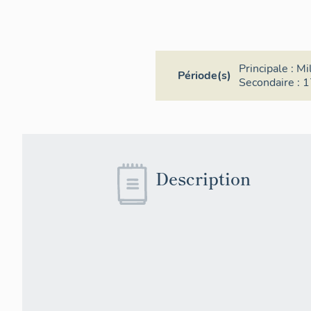
Principale :
Mi
Période(s)
Secondaire :
1
Description