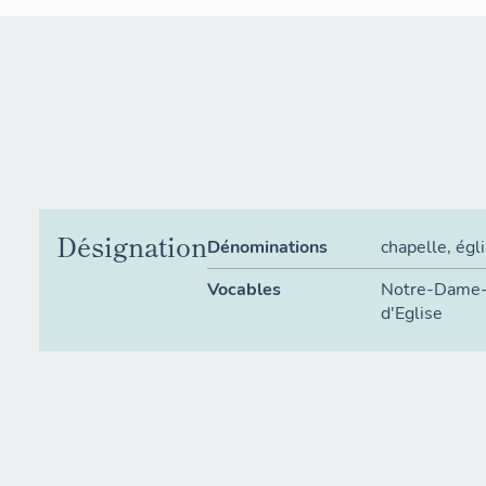
Désignation
Dénominations
chapelle
,
égli
Vocables
Notre-Dame-
d'Eglise