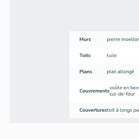
Murs
pierre
moello
Toits
tuile
Plans
plan allongé
voûte en ber
Couvrements
cul-de-four
Couvertures
toit à longs p