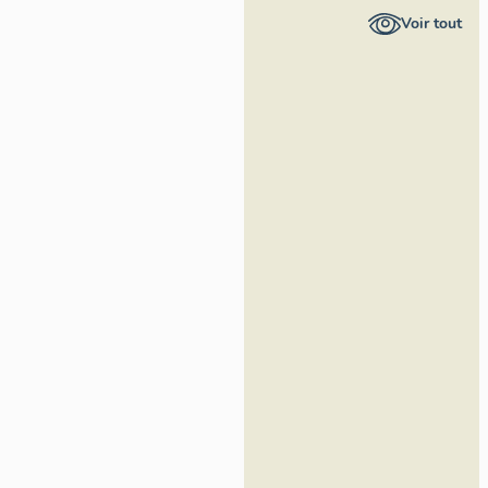
Provence-
Voir tout
Alpes-Côte
d'Azur -
Inventaire
général