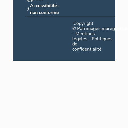
Accessibilité :
non conforme
Copyright
©
Patrimages.maregionsud
-
Mentions
légales
-
Politiques
de
confidentialité