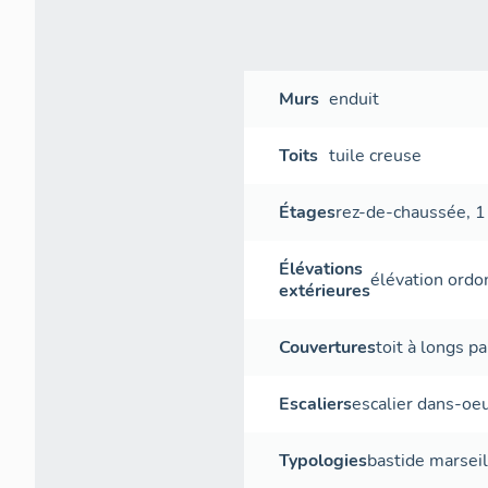
Murs
enduit
Toits
tuile creuse
Étages
rez-de-chaussée
,
1
Élévations
élévation ord
extérieures
Couvertures
toit à longs p
Escaliers
escalier dans-oe
Typologies
bastide marseil