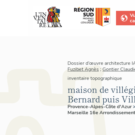
V
ca
Dossier d’œuvre architecture 
Fuzibet Agnès
;
Gontier Claudi
inventaire topographique
maison de villég
Bernard puis Vil
Provence-Alpes-Côte d'Azur
Marseille 16e Arrondissemen