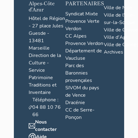
Alpes-Côte
PARTENAIRES
Ville de Nice
d'Azur
Syndicat Mixte
Ville de l'Isle-
Hôtel de Région
Provence Verte
sur-la-Sorgue
- 27 place Jules
Verdon
Ville de Grasse
Guesde -
CC Alpes
Ville d'Apt
13481
Provence Verdon
Ville de Cannes
Marseille
Département de
Archives
Direction de la
Vaucluse
Culture -
Parc des
Service
Baronnies
Patrimoine
provençales
Traditions et
SIVOM du pays
Inventaire
de Vence
Téléphone :
Dracénie
04 88 10 76
CC de Serre-
66
Ponçon
Nous
contacter
Aide