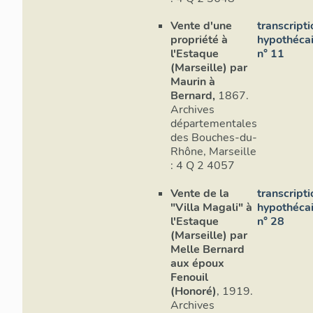
Vente d'une
transcripti
propriété à
hypothécai
l'Estaque
n° 11
(Marseille) par
Maurin à
Bernard,
1867.
Archives
départementales
des Bouches-du-
Rhône, Marseille
: 4 Q 2 4057
Vente de la
transcripti
"Villa Magali" à
hypothécai
l'Estaque
n° 28
(Marseille) par
Melle Bernard
aux époux
Fenouil
(Honoré)
, 1919.
Archives