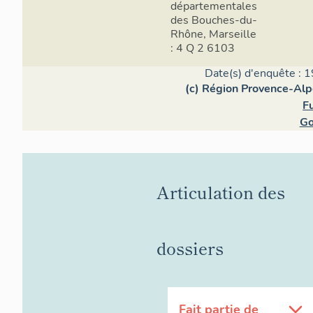
départementales
des Bouches-du-
Rhône, Marseille
: 4 Q 2 6103
Date(s) d'enquête : 1
(c) Région Provence-Alp
F
Go
Articulation des
dossiers
Fait partie de