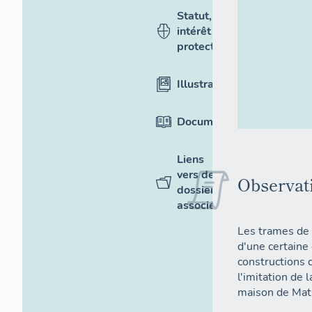
Statut,
intérêt et
protection
Illustrations
Documentation
Liens
vers des
Observat
dossiers
associés
Les trames de 
d'une certaine
constructions
l'imitation de
maison de Mat