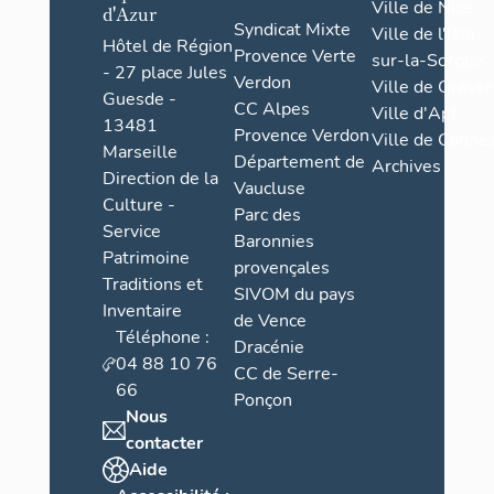
Ville de Nice
d'Azur
Syndicat Mixte
Ville de l'Isle-
Hôtel de Région
Provence Verte
sur-la-Sorgue
- 27 place Jules
Verdon
Ville de Grasse
Guesde -
CC Alpes
Ville d'Apt
13481
Provence Verdon
Ville de Cannes
Marseille
Département de
Archives
Direction de la
Vaucluse
Culture -
Parc des
Service
Baronnies
Patrimoine
provençales
Traditions et
SIVOM du pays
Inventaire
de Vence
Téléphone :
Dracénie
04 88 10 76
CC de Serre-
66
Ponçon
Nous
contacter
Aide