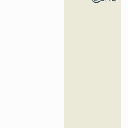
Alpes-Côte
d'Azur -
Inventaire
général