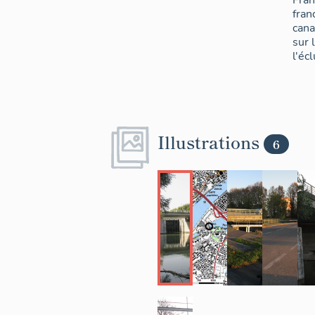
Fran
fran
cana
sur 
l'éc
Illustrations
6