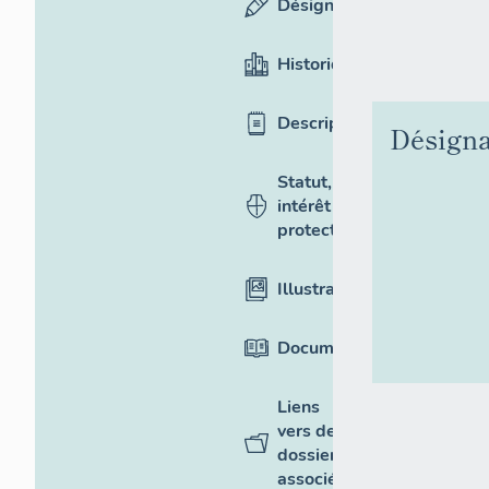
Désignation
Historique
Description
Désigna
Statut,
intérêt et
protection
Illustrations
Documentation
Liens
vers des
dossiers
associés