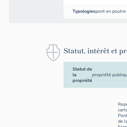
Typologies
pont en poutre 
Statut, intérêt et p
Statut de
la
propriété publiq
propriété
Rep
cart
Pont
de l