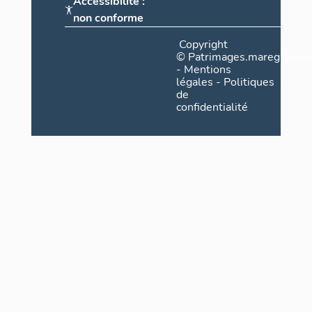
Accessibilité :
non conforme
Copyright
©
Patrimages.maregionsud
-
Mentions
légales
-
Politiques
de
confidentialité