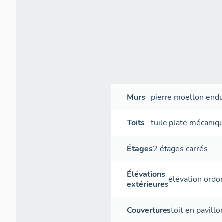
Murs
pierre
moellon
endu
Toits
tuile plate mécaniq
Étages
2 étages carrés
Élévations
élévation ord
extérieures
Couvertures
toit en pavillo