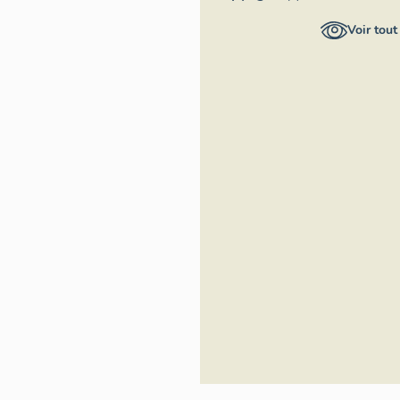
la culture,
Voir tout
Médiathèque de
l'Architecture et
du Patrimoine