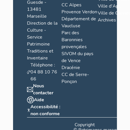
Guesde -
CC Alpes
Ville d'Apt
13481
Provence Verdon
Ville de Cannes
Marseille
Département de
Archives
Direction de la
Vaucluse
Culture -
Parc des
Service
Baronnies
Patrimoine
provençales
Traditions et
SIVOM du pays
Inventaire
de Vence
Téléphone :
Dracénie
04 88 10 76
CC de Serre-
66
Ponçon
Nous
contacter
Aide
Accessibilité :
non conforme
Copyright