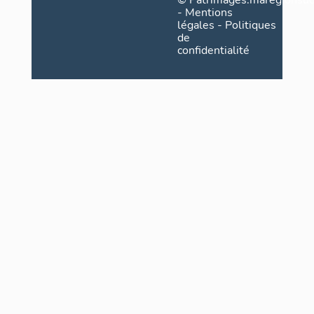
©
Patrimages.maregionsud
-
Mentions
légales
-
Politiques
de
confidentialité