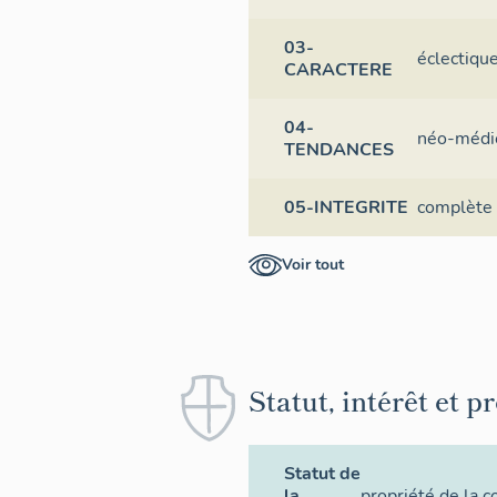
03-
éclectiqu
CARACTERE
04-
néo-médi
TENDANCES
05-INTEGRITE
complète
Voir tout
Statut, intérêt et p
Statut de
la
propriété de la