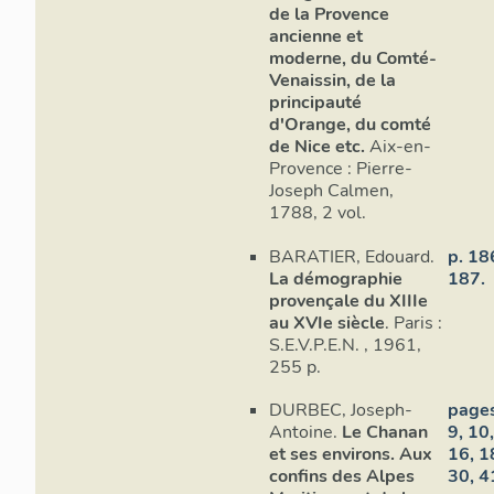
Montblanc n'a
de la Provence
fondation est
ancienne et
moderne, du Comté-
En 1232, Pier
Venaissin, de la
possessions e
principauté
Saint-Cassie
d'Orange, du comté
Jean obtint C
de Nice etc.
Aix-en-
Penne, etc.
Provence : Pierre-
Joseph Calmen,
Au milieu du
1788, 2 vol.
des droits d
BARATIER, Edouard.
p. 18
à Castellet-S
La démographie
187.
nommé Castel
provençale du XIIIe
est mentionn
au XVIe siècle
. Paris :
d'albergue à 
S.E.V.P.E.N. , 1961,
sont affranch
255 p.
siècle, le ca
à un incendie
DURBEC, Joseph-
pages
consécutif a
Antoine.
Le Chanan
9, 10
comme suzer
et ses environs. Aux
16, 1
confins des Alpes
30, 4
Pour ce qui 