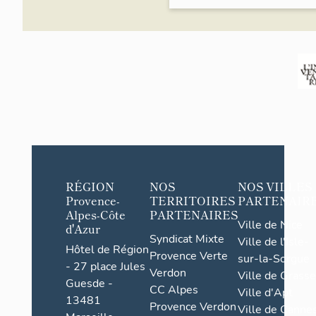
Plaine de Vil
de graves pr
Au premier qu
possédait, ou
quatre bastid
d'Avenos, Le
(Bastide Neu
Suite aux ma
le cahier de 
31 mars 1789) précise que l
montagnes et 
RÉGION
NOS
NOS VILLES
pente et on n
Provence-
TERRITOIRES
PARTENAIR
défaut de pi
Alpes-Côte
PARTENAIRES
Ville de Nice
fréquents éb
d'Azur
Syndicat Mixte
Ville de l'Isle-
pluviales. Ce 
Hôtel de Région
Provence Verte
ni olivier at
sur-la-Sorgue
- 27 place Jules
Verdon
produit pas l
Ville de Grasse
Guesde -
des habitants
CC Alpes
Ville d'Apt
13481
travail de le
Provence Verdon
Ville de Cannes