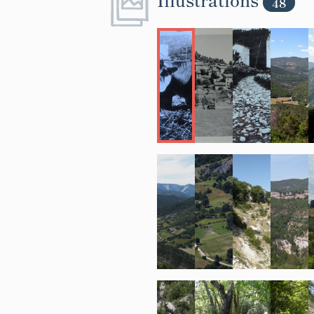
48
fragments de
maçonnerie. A
des fragment
nombreux fra
lacets de la 
Toundoulet (V
moulin de La
de fabrique i
qu'un certai
implantations
Le nom de Ca
texte vers l'
Le Cartulaire
mentionne qu
de Castellan
filles Foi et
Cassien situ
castrum d'Amir