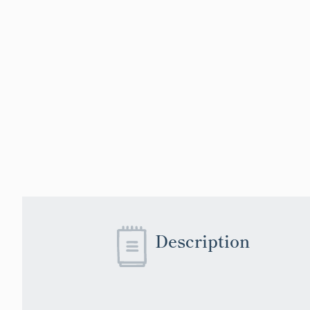
(possiblement
garnison) à E
du Buis et le
localisé un 
En outre, une
Félines par 
L'établiss
En 814, il es
comme posses
Cette villa p
Baione (Bay) 
Durbec, la co
du Monestier
Description
renforcée pa
de Bay), au vi
également pos
située à prox
également l'a