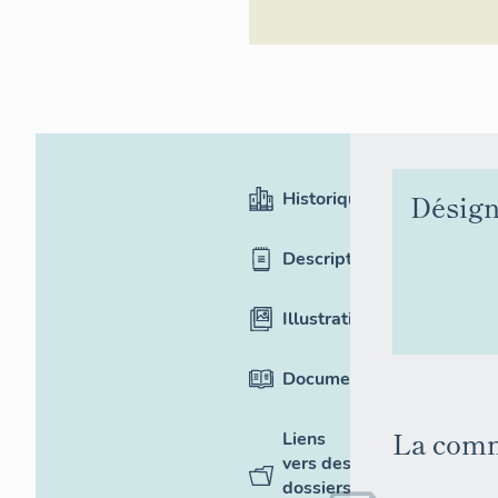
Historique
Désign
Description
Illustrations
Documentation
La comm
Liens
vers des
dossiers