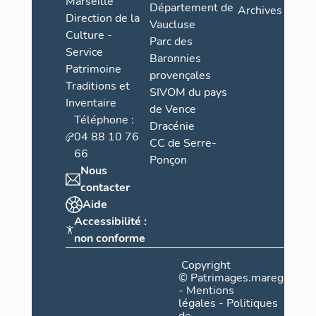
Marseille
seigneur. » A
Département de
Archives
Direction de la
que les habit
Vaucluse
déguerpissem
Culture -
Parc des
secours ».
1
Service
Baronnies
Patrimoine
provençales
Lors de la co
Traditions et
SIVOM du pays
est fait ment
Inventaire
Glandevès » 
de Vence
Téléphone :
Sabran » à Mo
Dracénie
04 88 10 76
1842, les ha
CC de Serre-
66
ensemble de 
Ponçon
soient partag
Nous
contacter
Vers la fu
Aide
Accessibilité :
Jusqu'en 185
non conforme
canton d'Anno
ensuite été r
Copyright
©
Patrimages.maregionsud
En 1845, un 
-
Mentions
des Basses-A
légales
-
Politiques
Castellet-Sai