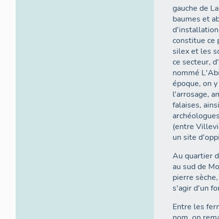
gauche de La
baumes et ab
d'installatio
constitue ce
silex et les 
ce secteur, d
nommé L'Abra
époque, on y 
l'arrosage, a
falaises, ain
archéologues
(entre Villev
un site d'op
Au quartier d
au sud de Mon
pierre sèche,
s'agir d'un f
Entre les fe
nom, on rema