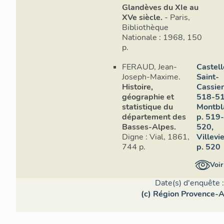
ce souvenir e
Glandèves du XIe au
: « A sex anni
XVe siècle.
- Paris,
tempestates e
Bibliothèque
Aux autres ca
Nationale : 1968, 150
époque, s'ajo
p.
région vers 1
FERAUD, Jean-
Castell
Comté de Nic
Joseph-Maxime.
Saint-
fut suivie d'
Histoire,
Cassie
perpétrés pa
géographie et
518-51
localités fu
statistique du
Montbl
longtemps.
département des
p. 519-
Basses-Alpes.
520,
Lors de la g
Digne : Vial, 1861,
Villevie
précisé que C
744 p.
p. 520
toujours inha
que cinq fami
Voir
Le repeupleme
Date(s) d'enquête 
de Castellet 
(c) Région Provence-A
population ét
uniquement so