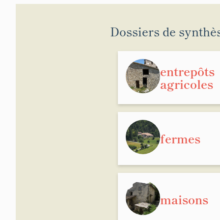
seigneuriales
contexte de 
Montblanc fur
Dossiers de synthè
Avant la R
Cependant, la
entrepôts
fit persister
agricoles
1704, une bat
d'Annot aux 
dernières arr
Montblanc et,
Annot et ran
fermes
de Montblanc
certainement 
Malgré tout,
nouvelles ter
Cette expans
maisons
dans le cadas
L'Issart à Mo