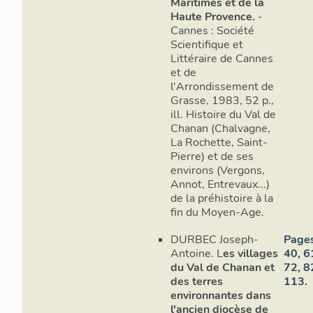
Maritimes et de la
au cours des 
Haute Provence.
-
est seigneur
Cannes : Société
Scientifique et
fin du 14e s
Littéraire de Cannes
est signalée
et de
Mauvans vend
l'Arrondissement de
1413. En 141
Grasse, 1983, 52 p.,
est signalé 
ill. Histoire du Val de
Saint-Cassie
Chanan (Chalvagne,
hommage pour
La Rochette, Saint-
1789, la fami
Pierre) et de ses
Saint-Cassien
environs (Vergons,
Villages fut 
Annot, Entrevaux...)
de la préhistoire à la
Les trouble
fin du Moyen-Age.
Le 14e siècle
DURBEC Joseph-
Page
Antoine. L
es villages
40, 6
entraînèrent 
du Val de Chanan et
72, 8
toute la régi
des terres
113.
intempéries d
environnantes dans
de Puget-Thé
l'ancien diocèse de