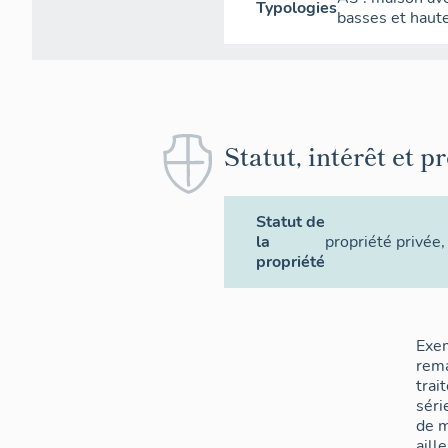
Typologies
basses et haut
Statut, intérêt et p
Statut de
la
propriété privée
,
propriété
Exe
rem
trai
séri
de m
aill