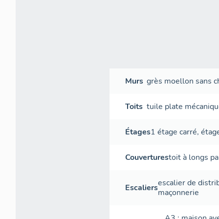
Murs
grès
moellon sans ch
Toits
tuile plate mécaniq
Étages
1 étage carré
,
étage
Couvertures
toit à longs p
escalier de distri
Escaliers
maçonnerie
A3 : maison ave