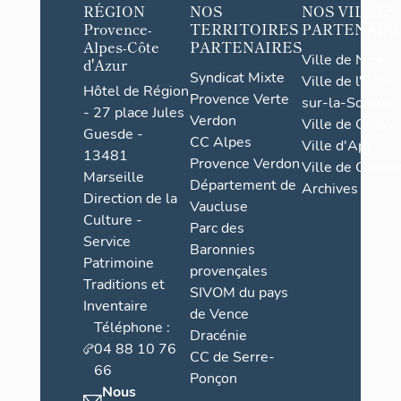
RÉGION
NOS
NOS VILLES
Provence-
TERRITOIRES
PARTENAIR
Alpes-Côte
PARTENAIRES
Ville de Nice
d'Azur
Syndicat Mixte
Ville de l'Isle-
Hôtel de Région
Provence Verte
sur-la-Sorgue
- 27 place Jules
Verdon
Ville de Grasse
Guesde -
CC Alpes
Ville d'Apt
13481
Provence Verdon
Ville de Cannes
Marseille
Département de
Archives
Direction de la
Vaucluse
Culture -
Parc des
Service
Baronnies
Patrimoine
provençales
Traditions et
SIVOM du pays
Inventaire
de Vence
Téléphone :
Dracénie
04 88 10 76
CC de Serre-
66
Ponçon
Nous