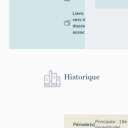
Liens
vers des
dossiers
associés
Historique
Principale :
18e 
Période(s)
(incertitude)