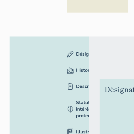
Désignation
Historique
Description
Désigna
Statut,
intérêt et
protection
Illustrations