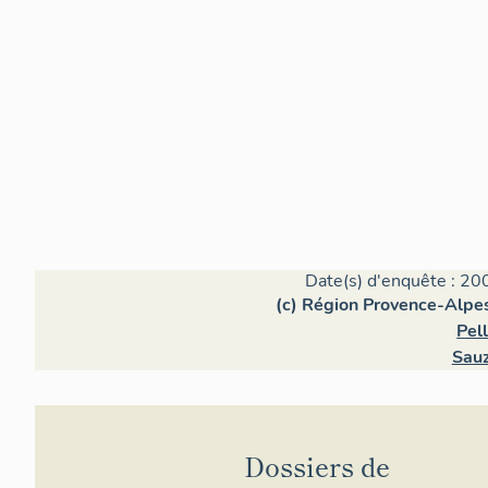
Date(s) d'enquête : 20
(c) Région Provence-Alpes
Pell
Sauz
Dossiers de