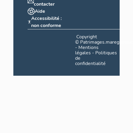
contacter
Aide
Accessibilité :
non conforme
Copyright
©
Patrimages.maregionsud
-
Mentions
légales
-
Politiques
de
confidentialité