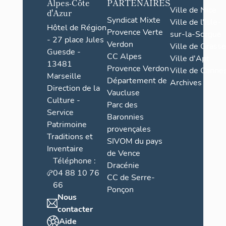
Alpes-Côte
PARTENAIRES
Ville de Nice
d'Azur
Syndicat Mixte
Ville de l'Isle-
Hôtel de Région
Provence Verte
sur-la-Sorgue
- 27 place Jules
Verdon
Ville de Grasse
Guesde -
CC Alpes
Ville d'Apt
13481
Provence Verdon
Ville de Cannes
Marseille
Département de
Archives
Direction de la
Vaucluse
Culture -
Parc des
Service
Baronnies
Patrimoine
provençales
Traditions et
SIVOM du pays
Inventaire
de Vence
Téléphone :
Dracénie
04 88 10 76
CC de Serre-
66
Ponçon
Nous
contacter
Aide