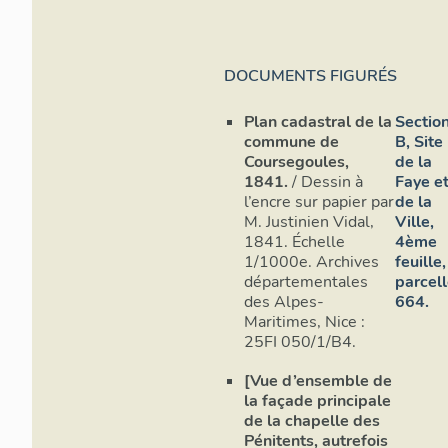
DOCUMENTS FIGURÉS
Plan cadastral de la
Sectio
commune de
B, Site
Coursegoules,
de la
1841.
/ Dessin à
Faye e
l’encre sur papier par
de la
M. Justinien Vidal,
Ville,
1841. Échelle
4ème
1/1000e. Archives
feuille,
départementales
parcel
des Alpes-
664.
Maritimes, Nice :
25FI 050/1/B4.
[Vue d’ensemble de
la façade principale
de la chapelle des
Pénitents, autrefois