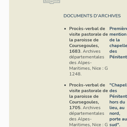
DOCUMENTS D'ARCHIVES
Procès-verbal de
Premièr
visite pastorale de
mention
la paroisse de
de la
Coursegoules,
chapell
1683
. Archives
des
départementales
Pénitent
des Alpes-
Maritimes, Nice : G
1248.
Procès-verbal de
"Chapel
visite pastorale de
des
la paroisse de
Pénitent
Coursegoules,
hors du
1705
. Archives
lieu, au
départementales
nord,
des Alpes-
porte a
Maritimes, Nice : G
sud".