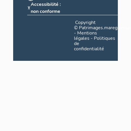
Accessibilité :
non conforme
Copyright
©
Patrimages.maregionsud
-
Mentions
légales
-
Politiques
de
confidentialité