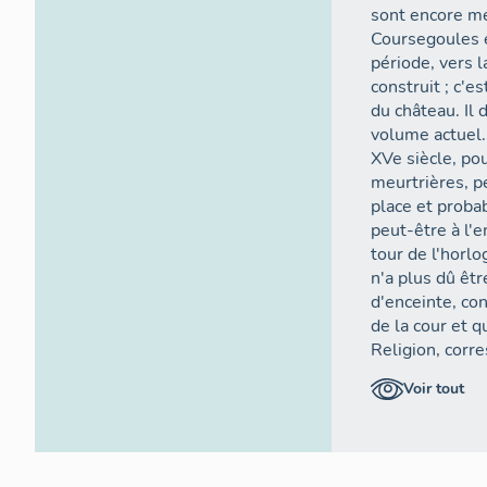
sont encore m
Coursegoules 
période, vers l
construit ; c'
du château. Il
volume actuel. 
XVe siècle, po
meurtrières, p
place et proba
peut-être à l'
tour de l'horlo
n'a plus dû êtr
d'enceinte, co
de la cour et q
Religion, corr
l'enceinte du v
Voir tout
défense du châ
Dépendant dire
le Moyen Age, 
château devient