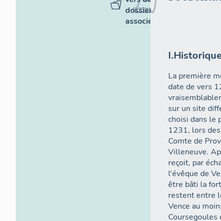
dossiers
associés
I.Historiqu
La première m
date de vers 1
vraisemblable
sur un site di
choisi dans le 
1231, lors des
Comte de Prov
Villeneuve. Ap
reçoit, par éc
l'évêque de Ven
être bâti la for
restent entre 
Vence au moins
Coursegoules d