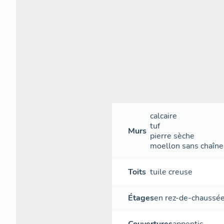
calcaire
tuf
Murs
pierre sèche
moellon sans chaîne 
Toits
tuile creuse
Étages
en rez-de-chaussé