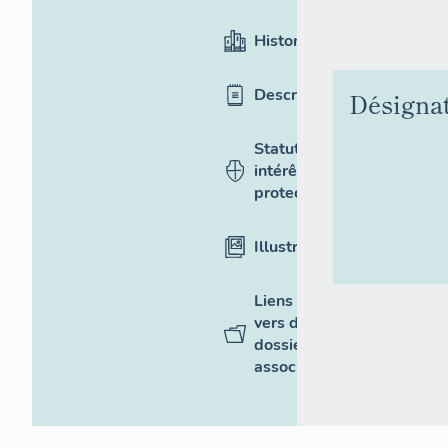
Historique
Description
Désigna
Statut,
intérêt et
protection
Illustrations
Liens
vers des
dossiers
associés