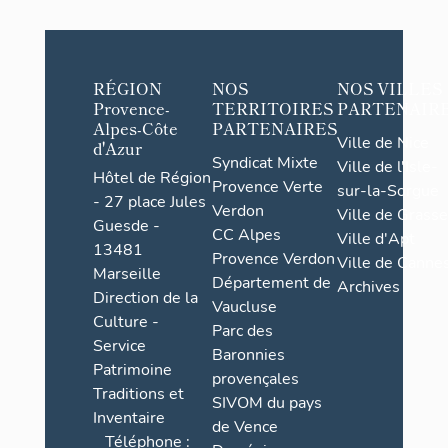
RÉGION
NOS
NOS VILLES
Provence-
TERRITOIRES
PARTENAIR
Alpes-Côte
PARTENAIRES
Ville de Nice
d'Azur
Syndicat Mixte
Ville de l'Isle-
Hôtel de Région
Provence Verte
sur-la-Sorgue
- 27 place Jules
Verdon
Ville de Grasse
Guesde -
CC Alpes
Ville d'Apt
13481
Provence Verdon
Ville de Cannes
Marseille
Département de
Archives
Direction de la
Vaucluse
Culture -
Parc des
Service
Baronnies
Patrimoine
provençales
Traditions et
SIVOM du pays
Inventaire
de Vence
Téléphone :