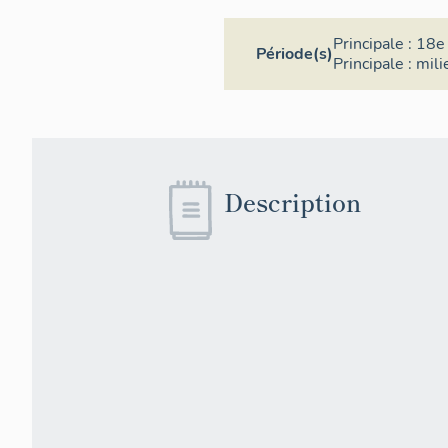
Principale :
18e 
Période(s)
Principale :
mili
Description