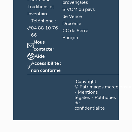
provençales
Traditions et
SIVOM du pays
Inventaire
de Vence
Téléphone :
Dracénie
04 88 10 76
CC de Serre-
66
Ponçon
Nous
contacter
Aide
Accessibilité :
non conforme
Copyright
©
Patrimages.maregionsud
-
Mentions
légales
-
Politiques
de
confidentialité