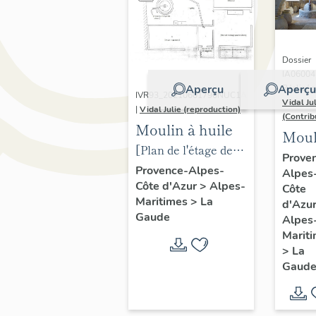
Dossier
IA06004
Aperçu
Aperçu
Réalisé 
IVR93_20210601790NUC1A
Vidal Ju
|
Vidal Julie (reproduction)
(Contrib
Moulin à huile
Moul
[Plan de l'étage de
à hui
Prove
soubassement de la
Provence-Alpes-
Alpes
Côte d'Azur
>
Alpes-
maison accueillant
Côte
Maritimes
>
La
d'Azu
le moulin à huile.]
Gaude
Alpes
Agencement des
Marit
différentes pièces.
>
La
Gaud