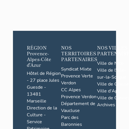
RÉGION
NOS
NOS VILLES
Provence-
TERRITOIRES
PARTENAIR
Alpes-Côte
PARTENAIRES
Ville de Nice
d'Azur
Syndicat Mixte
Ville de l'Isle-
Hôtel de Région
Provence Verte
sur-la-Sorgue
- 27 place Jules
Verdon
Ville de Grasse
Guesde -
CC Alpes
Ville d'Apt
13481
Provence Verdon
Ville de Cannes
Marseille
Département de
Archives
Direction de la
Vaucluse
Culture -
Parc des
Service
Baronnies
Patrimoine