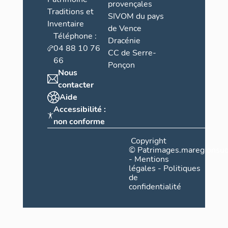
provençales
Traditions et
SIVOM du pays
Inventaire
de Vence
Téléphone :
Dracénie
04 88 10 76
CC de Serre-
66
Ponçon
Nous
contacter
Aide
Accessibilité :
non conforme
Copyright
©
Patrimages.maregionsud
-
Mentions
légales
-
Politiques
de
confidentialité