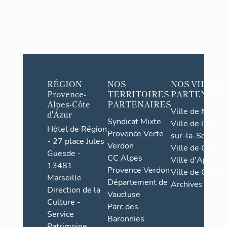
RÉGION
NOS
NOS VILLES
Provence-
TERRITOIRES
PARTENAIR
Alpes-Côte
PARTENAIRES
Ville de Nice
d'Azur
Syndicat Mixte
Ville de l'Isle-
Hôtel de Région
Provence Verte
sur-la-Sorgue
- 27 place Jules
Verdon
Ville de Grasse
Guesde -
CC Alpes
Ville d'Apt
13481
Provence Verdon
Ville de Cannes
Marseille
Département de
Archives
Direction de la
Vaucluse
Culture -
Parc des
Service
Baronnies
Patrimoine