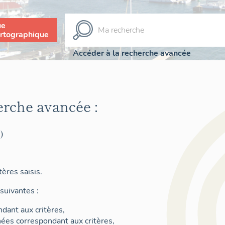
ue
rtographique
Accéder à la recherche avancée
erche avancée :
)
ères saisis.
suivantes :
dant aux critères,
nées correspondant aux critères,