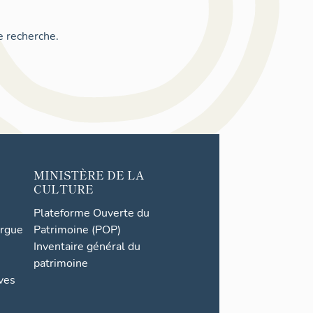
e recherche.
MINISTÈRE DE LA
CULTURE
Plateforme Ouverte du
orgue
Patrimoine (POP)
Inventaire général du
patrimoine
ives