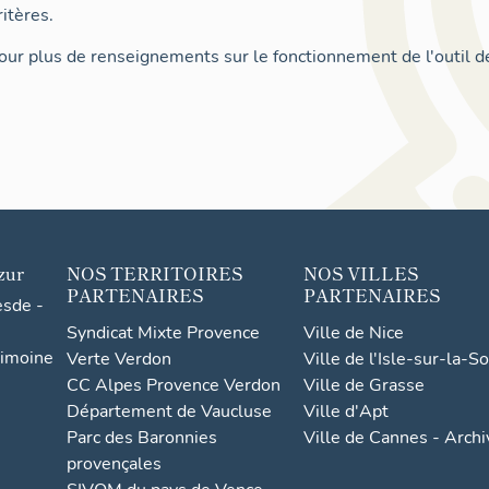
itères.
ur plus de renseignements sur le fonctionnement de l'outil d
zur
NOS TERRITOIRES
NOS VILLES
PARTENAIRES
PARTENAIRES
esde -
Syndicat Mixte Provence
Ville de Nice
rimoine
Verte Verdon
Ville de l'Isle-sur-la-S
CC Alpes Provence Verdon
Ville de Grasse
Département de Vaucluse
Ville d'Apt
Parc des Baronnies
Ville de Cannes - Arch
provençales