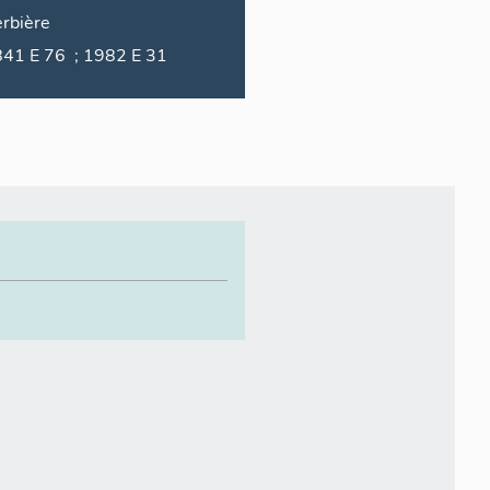
rbière
1841 E 76 ; 1982 E 31