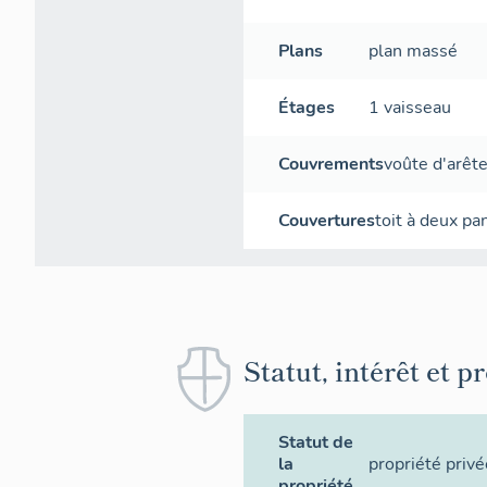
Plans
plan massé
Étages
1 vaisseau
Couvrements
voûte d'arêt
Couvertures
toit à deux pa
Statut, intérêt et p
Statut de
la
propriété privé
propriété