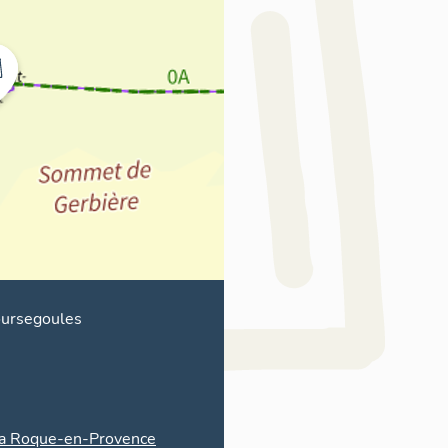
ursegoules
a Roque-en-Provence