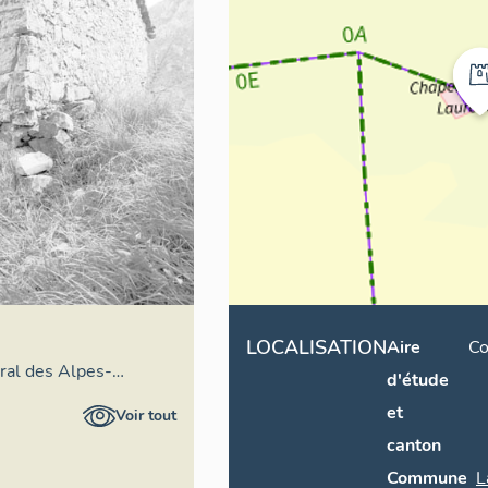
LOCALISATION
Aire
Co
éral des Alpes-
d'étude
et
Voir tout
canton
Commune
L