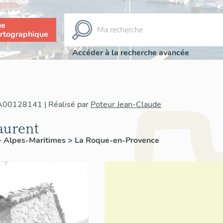
ue
rtographique
Accéder à la recherche avancée
IA00128141 | Réalisé par
Poteur Jean-Claude
aurent
>
Alpes-Maritimes
>
La Roque-en-Provence