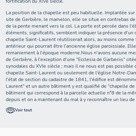
fortification du XIVe siècle.
La position de la chapelle est peu habituelle. Implantée sur 
site de Gerbière, le mamelon, elle se situe en contrebas de
de la pente menant vers le col. La porte est percée dans l'é
éléments, significatifs, semblent indiquer la présence d'un 
chapelle Saint-Laurent réutiliserait alors, au moins comme f
antérieur qui pourrait être l'ancienne église paroissiale. Elle
remaniement à l'époque moderne.Nous n'avons aucune men
de Gerbière, à l'exception d'une "Ecclesia de Garberiis" cité
synodales du XVIe siècle ; mais il ne nous est pas possible de
chapelle Saint-Laurent ou seulement de l'église Notre-Dame
l'état de section du cadastre de 1841, l'édifice est dénommé
Laurent" et un autre bâtiment y est qualifié de "chapelle de
bâtiment qui correspond à la parcelle actuelle n°8 de la mê
depuis et on a maintenant du mal à y reconnaître un lieu de 
rapport avec la chapelle Saint-Jean, portée à cet endroit sur 
Voir tout