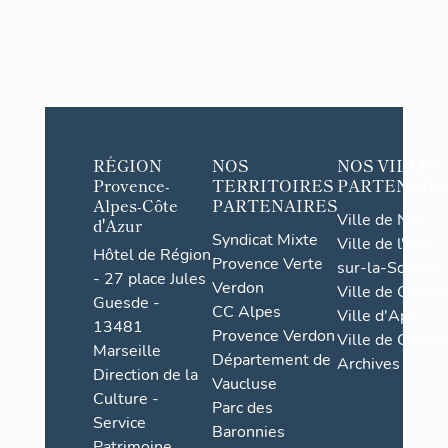
RÉGION
NOS
NOS VILLES
Provence-
TERRITOIRES
PARTENAIR
Alpes-Côte
PARTENAIRES
Ville de Nice
d'Azur
Syndicat Mixte
Ville de l'Isle-
Hôtel de Région
Provence Verte
sur-la-Sorgue
- 27 place Jules
Verdon
Ville de Grasse
Guesde -
CC Alpes
Ville d'Apt
13481
Provence Verdon
Ville de Cannes
Marseille
Département de
Archives
Direction de la
Vaucluse
Culture -
Parc des
Service
Baronnies
Patrimoine