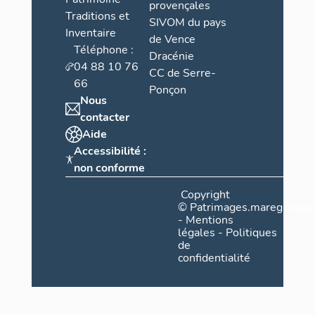
provençales
Traditions et
SIVOM du pays
Inventaire
de Vence
Téléphone :
Dracénie
04 88 10 76
CC de Serre-
66
Ponçon
Nous
contacter
Aide
Accessibilité :
non conforme
Copyright
©
Patrimages.maregionsud
-
Mentions
légales
-
Politiques
de
confidentialité