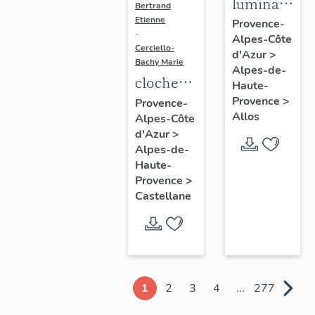
luminaire
Bertrand
d'applique
Etienne
Provence-
-
Alpes-Côte
d'église
Cerciello-
d'Azur
>
Bachy Marie
Alpes-de-
cloche
Haute-
(N° 1)
Provence
>
Provence-
Allos
Alpes-Côte
d'Azur
>
Alpes-de-
Haute-
Provence
>
Castellane
1
2
3
4
...
277