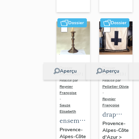
Dossier
Dossier
Dossier
Dossier
Aperçu
Aperçu
IM04000607 |
IM04000313 |
Réalisé par
Réalisé par
Reynier
Pelletier Olivia
Françoise
-
-
Reynier
Sauze
Françoise
Elisabeth
drap
ensemble
mortuaire
Provence-
de 4
Provence-
Alpes-Côte
Alpes-Côte
chandeliers
d'Azur
>