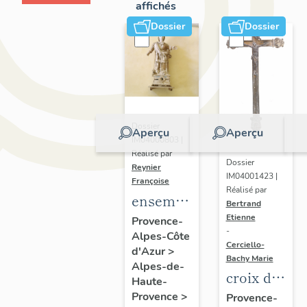
affichés
Dossier
Dossier
Dossier
Aperçu
Aperçu
IM04000803 |
Réalisé par
Dossier
Reynier
IM04001423 |
Françoise
Réalisé par
ensemble
Bertrand
de 2
Etienne
Provence-
-
Alpes-Côte
statues-
Cerciello-
d'Azur
>
reliquaires
Bachy Marie
Alpes-de-
: Sainte
croix de
Haute-
(?), La
procession
Provence
>
Provence-