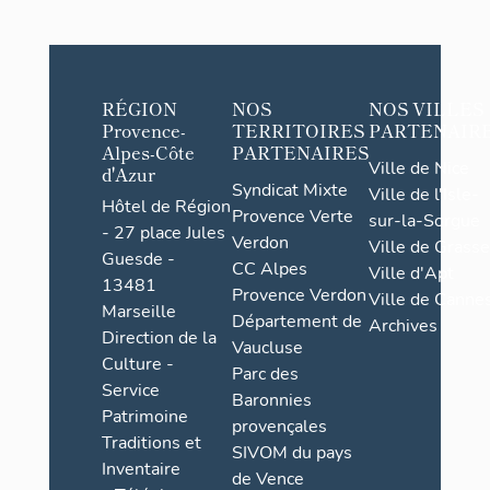
RÉGION
NOS
NOS VILLES
Provence-
TERRITOIRES
PARTENAIR
Alpes-Côte
PARTENAIRES
Ville de Nice
d'Azur
Syndicat Mixte
Ville de l'Isle-
Hôtel de Région
Provence Verte
sur-la-Sorgue
- 27 place Jules
Verdon
Ville de Grasse
Guesde -
CC Alpes
Ville d'Apt
13481
Provence Verdon
Ville de Cannes
Marseille
Département de
Archives
Direction de la
Vaucluse
Culture -
Parc des
Service
Baronnies
Patrimoine
provençales
Traditions et
SIVOM du pays
Inventaire
de Vence