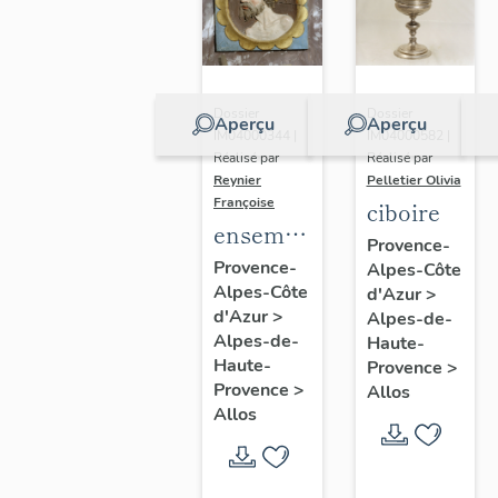
Dossier
Dossier
Aperçu
Aperçu
IM04000344 |
IM04000582 |
Réalisé par
Réalisé par
Reynier
Pelletier Olivia
Françoise
ciboire
ensemble
Provence-
de 2
Provence-
Alpes-Côte
Alpes-Côte
demi-
d'Azur
>
d'Azur
>
Alpes-de-
reliefs :
Alpes-de-
Haute-
Buste
Haute-
Provence
>
d'homme,
Provence
>
Allos
Allos
Buste de
femme