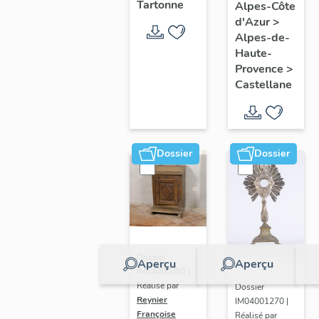
Tartonne
Vierge à
Alpes-Côte
: Christ
d'Azur
>
l'Enfant
en croix
Alpes-de-
(N° 2)
Haute-
Provence
>
Castellane
Dossier
Dossier
Dossier
Aperçu
Aperçu
IM04000350 |
Réalisé par
Dossier
Reynier
IM04001270 |
Françoise
Réalisé par