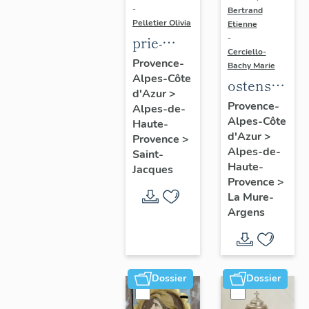
-
Bertrand
Pelletier Olivia
Etienne
prie-
-
Cerciello-
Dieu à
Provence-
Bachy Marie
Alpes-Côte
armoire
ostensoir-
d'Azur
>
et
soleil
Provence-
Alpes-de-
pupitre
Alpes-Côte
Haute-
d'Azur
>
Provence
>
Alpes-de-
Saint-
Haute-
Jacques
Provence
>
La Mure-
Argens
Dossier
Dossier