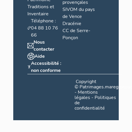
provençales
Traditions et
SIVOM du pays
Inventaire
de Vence
Téléphone :
Dracénie
04 88 10 76
CC de Serre-
66
Ponçon
Nous
contacter
Aide
Accessibilité :
non conforme
Copyright
©
Patrimages.maregionsud
-
Mentions
légales
-
Politiques
de
confidentialité