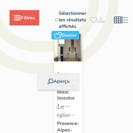
Sélectionner
Filtres
les résultats
affichés
Dossier
Dossier
IM83002029 |
Aperçu
Réalisé par
Négrel
Geneviève
Le
mobilier
église
de
paroissiale
Provence-
Alpes-
l'église
Notre-