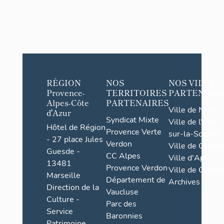
RÉGION
NOS
NOS VILLES
Provence-
TERRITOIRES
PARTENAIR
Alpes-Côte
PARTENAIRES
Ville de Nice
d'Azur
Syndicat Mixte
Ville de l'Isle-
Hôtel de Région
Provence Verte
sur-la-Sorgue
- 27 place Jules
Verdon
Ville de Grasse
Guesde -
CC Alpes
Ville d'Apt
13481
Provence Verdon
Ville de Cannes
Marseille
Département de
Archives
Direction de la
Vaucluse
Culture -
Parc des
Service
Baronnies
Patrimoine