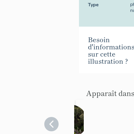
p
Type
n
Besoin
d'information
sur cette
illustration ?
Apparaît dans
jardin
d'agrém
ent de
Alpes-
Maritimes
la Villa