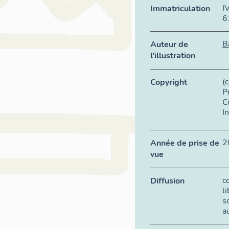
I
Immatriculation
6
B
Auteur de
l'illustration
(
Copyright
P
C
I
2
Année de prise de
vue
c
Diffusion
l
s
a