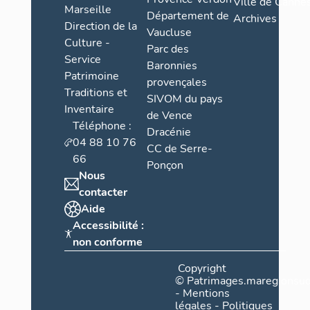
Ville de Cannes
Marseille
Département de
Archives
Direction de la
Vaucluse
Culture -
Parc des
Service
Baronnies
Patrimoine
provençales
Traditions et
SIVOM du pays
Inventaire
de Vence
Téléphone :
Dracénie
04 88 10 76
CC de Serre-
66
Ponçon
Nous
contacter
Aide
Accessibilité :
non conforme
Copyright
©
Patrimages.maregionsud
-
Mentions
légales
-
Politiques