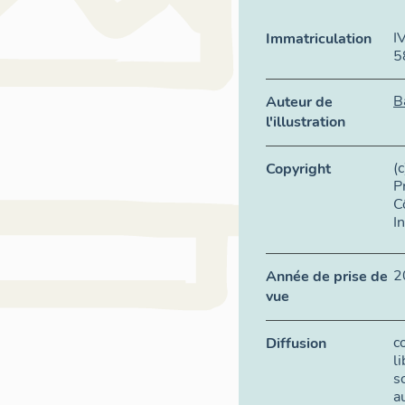
I
Immatriculation
5
B
Auteur de
l'illustration
(
Copyright
P
C
I
2
Année de prise de
vue
c
Diffusion
l
s
a