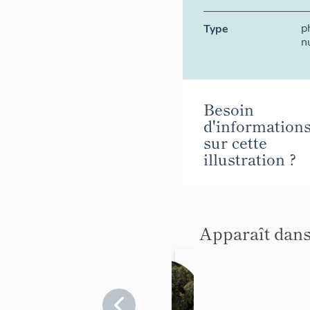
p
Type
n
Besoin
d'information
sur cette
illustration ?
Apparaît dans
jardin
d'agrém
ent de
Alpes-