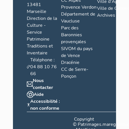
CC Alpes
Ville d'Apt
13481
Provence Verdon
Ville de Cannes
Marseille
Département de
Archives
Direction de la
Vaucluse
Culture -
Parc des
Service
Baronnies
Patrimoine
provençales
Traditions et
SIVOM du pays
Inventaire
de Vence
Téléphone :
Dracénie
04 88 10 76
CC de Serre-
66
Ponçon
Nous
contacter
Aide
Accessibilité :
non conforme
Copyright
©
Patrimages.maregionsud