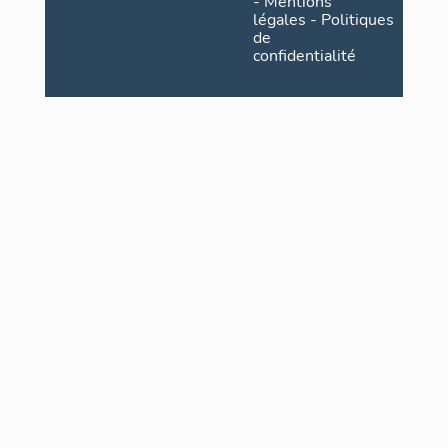
-
Mentions
légales
-
Politiques
de
confidentialité