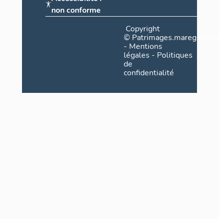
non conforme
Copyright
©
Patrimages.maregionsud
-
Mentions
légales
-
Politiques
de
confidentialité