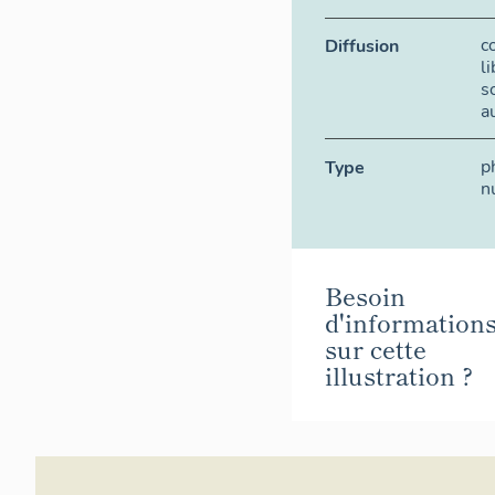
c
Diffusion
l
s
a
p
Type
n
Besoin
d'information
sur cette
illustration ?