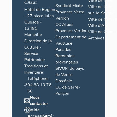
Ville de Nice
d'Azur
Syndicat Mixte
Ville de l'Isle-
Hôtel de Région
Provence Verte
sur-la-Sorgue
- 27 place Jules
Verdon
Ville de Grasse
Guesde -
CC Alpes
Ville d'Apt
13481
Provence Verdon
Ville de Cannes
Marseille
Département de
Archives
Direction de la
Vaucluse
Culture -
Parc des
Service
Baronnies
Patrimoine
provençales
Traditions et
SIVOM du pays
Inventaire
de Vence
Téléphone :
Dracénie
04 88 10 76
CC de Serre-
66
Ponçon
Nous
contacter
Aide
Accessibilité :