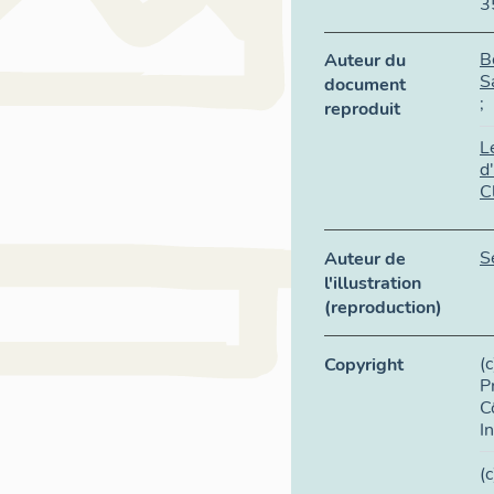
3
B
Auteur du
S
document
;
reproduit
L
d
C
S
Auteur de
l'illustration
(reproduction)
(
Copyright
P
C
I
(