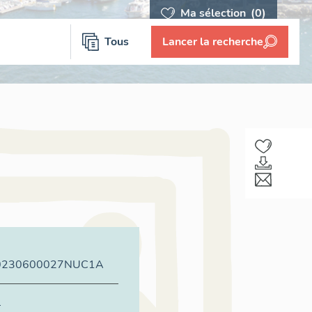
Ma sélection
(0)
Tous
Lancer la recherche
0230600027NUC1A
e