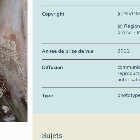
(c) SIVOM
Copyright
(c) Régio
d'Azur - I
2022
Année de prise de vue
communica
Diffusion
reproduct
autorisati
phototyp
Type
Sujets