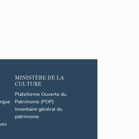
MINISTÈRE DE LA
CULTURE
Plateforme Ouverte du
orgue
Patrimoine (POP)
Inventaire général du
patrimoine
ives