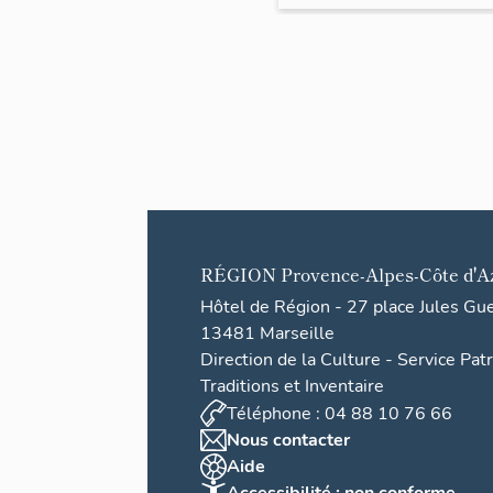
RÉGION
Provence-Alpes-Côte d'A
Hôtel de Région - 27 place Jules Gu
13481 Marseille
Direction de la Culture - Service Pat
Traditions et Inventaire
Téléphone : 04 88 10 76 66
Nous contacter
Aide