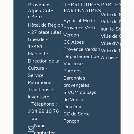
Provence-
TERRITOIRES
PARTENAIR
Alpes-Côte
PARTENAIRES
Ville de Nice
d'Azur
Syndicat Mixte
Ville de l'Isle-
Hôtel de Région
Provence Verte
sur-la-Sorgue
- 27 place Jules
Verdon
Ville de Grasse
Guesde -
CC Alpes
Ville d'Apt
13481
Provence Verdon
Ville de Cannes
Marseille
Département de
Archives
Direction de la
Vaucluse
Culture -
Parc des
Service
Baronnies
Patrimoine
provençales
Traditions et
SIVOM du pays
Inventaire
de Vence
Téléphone :
Dracénie
04 88 10 76
CC de Serre-
66
Ponçon
Nous
contacter