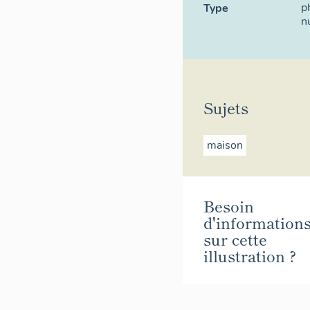
p
Type
n
Sujets
maison
Besoin
d'information
sur cette
illustration ?