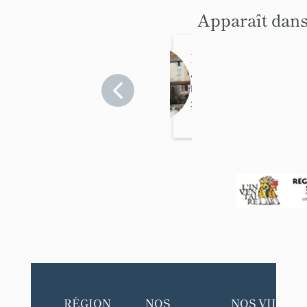
Apparaît dans
Maison
Alpes-
Maritimes
>
Coursegoules
RÉGION
NOS
NOS VILLES