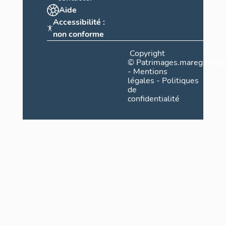
Aide
Accessibilité :
non conforme
Copyright
©
Patrimages.maregionsud
-
Mentions
légales
-
Politiques
de
confidentialité