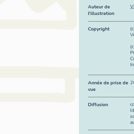
V
Auteur de
l'illustration
(
Copyright
V
(
P
C
I
2
Année de prise de
vue
c
Diffusion
l
s
a