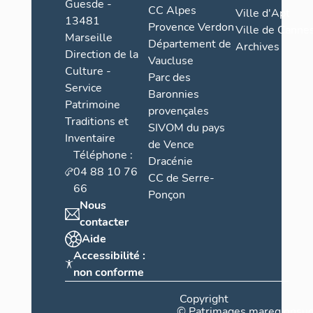
Guesde -
CC Alpes
Ville d'Apt
13481
Provence Verdon
Ville de Cannes
Marseille
Département de
Archives
Direction de la
Vaucluse
Culture -
Parc des
Service
Baronnies
Patrimoine
provençales
Traditions et
SIVOM du pays
Inventaire
de Vence
Téléphone :
Dracénie
04 88 10 76
CC de Serre-
66
Ponçon
Nous
contacter
Aide
Accessibilité :
non conforme
Copyright
©
Patrimages.maregionsud