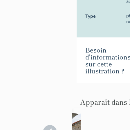
a
p
Type
n
Besoin
d'information
sur cette
illustration ?
Apparaît dans 
Le
Cha
mob
pelle