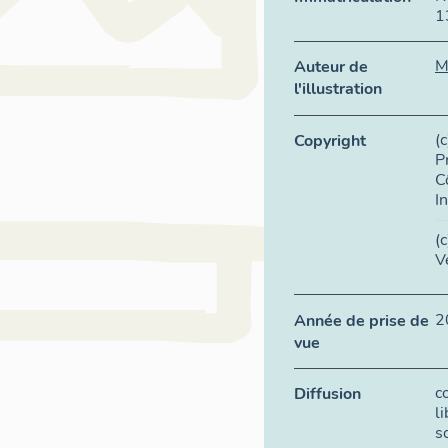
1
M
Auteur de
l'illustration
(
Copyright
P
C
I
(
V
2
Année de prise de
vue
c
Diffusion
l
s