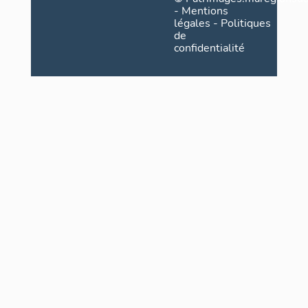
-
Mentions
légales
-
Politiques
de
confidentialité