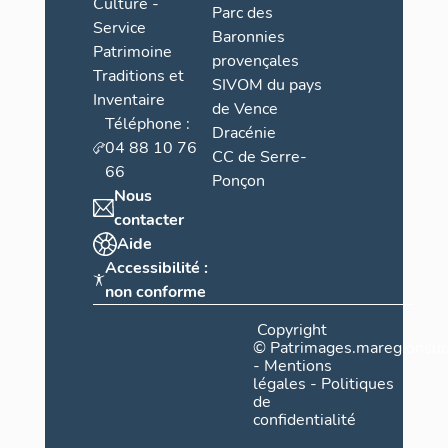
Culture -
Parc des
Service
Baronnies
Patrimoine
provençales
Traditions et
SIVOM du pays
Inventaire
de Vence
Téléphone :
Dracénie
04 88 10 76
CC de Serre-
66
Ponçon
Nous
contacter
Aide
Accessibilité :
non conforme
Copyright
©
Patrimages.maregionsud
-
Mentions
légales
-
Politiques
de
confidentialité