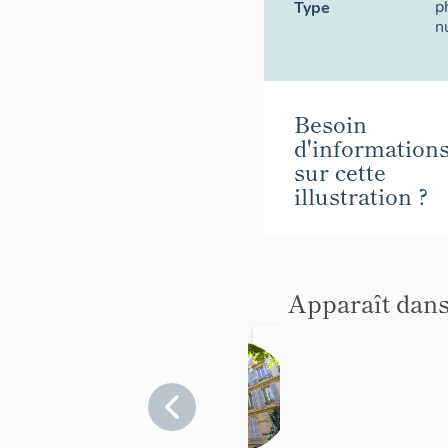
p
Type
n
Besoin
d'information
sur cette
illustration ?
Apparaît dans
immeub
le
jumelé
Alpes-
Maritimes
dit