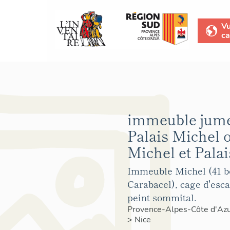
V
ca
immeuble jume
Palais Michel o
Michel et Palai
Immeuble Michel (41 b
Carabacel), cage d'esca
peint sommital.
Provence-Alpes-Côte d'Az
>
Nice