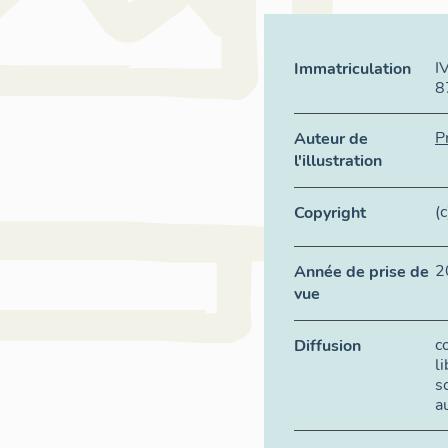
I
Immatriculation
8
P
Auteur de
l'illustration
(
Copyright
2
Année de prise de
vue
c
Diffusion
l
s
a