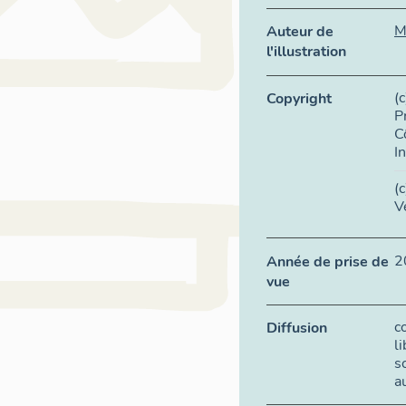
M
Auteur de
l'illustration
(
Copyright
P
C
I
(
V
2
Année de prise de
vue
c
Diffusion
l
s
a