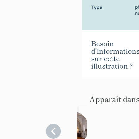
p
Type
n
Besoin
d'information
sur cette
illustration ?
Apparaît dans
Le
mobilier
de
Var
>
Ginasservis