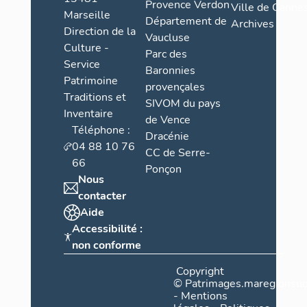
Provence Verdon
Ville de Cannes
Marseille
Département de
Archives
Direction de la
Vaucluse
Culture -
Parc des
Service
Baronnies
Patrimoine
provençales
Traditions et
SIVOM du pays
Inventaire
de Vence
Téléphone :
Dracénie
04 88 10 76
CC de Serre-
66
Ponçon
Nous
contacter
Aide
Accessibilité :
non conforme
Copyright
©
Patrimages.maregionsud
-
Mentions