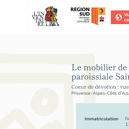
V
ca
Le mobilier de 
paroissiale Sai
Coeur de dévotion : vue 
Provence-Alpes-Côte d'Az
I
Immatriculation
1