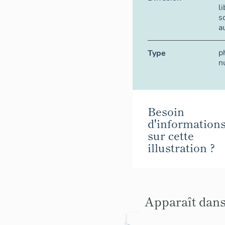
l
s
a
p
Type
n
Besoin
d'information
sur cette
illustration ?
Apparaît dans