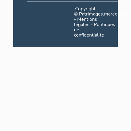
Copyright
©
Patrimages.maregionsud
-
Mentions
légales
-
Politiques
de
confidentialité