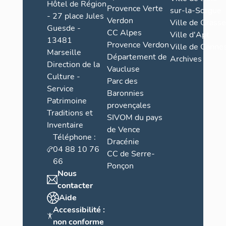
Hôtel de Région
Provence Verte
sur-la-Sorgue
- 27 place Jules
Verdon
Ville de Grasse
Guesde -
CC Alpes
Ville d'Apt
13481
Provence Verdon
Ville de Cannes
Marseille
Département de
Archives
Direction de la
Vaucluse
Culture -
Parc des
Service
Baronnies
Patrimoine
provençales
Traditions et
SIVOM du pays
Inventaire
de Vence
Téléphone :
Dracénie
04 88 10 76
CC de Serre-
66
Ponçon
Nous
contacter
Aide
Accessibilité :
non conforme