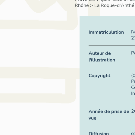
Rhône
>
La Roque-d'Anthé
I
Immatriculation
2
P
Auteur de
l'illustration
(
Copyright
P
C
I
2
Année de prise de
vue
c
Diffusion