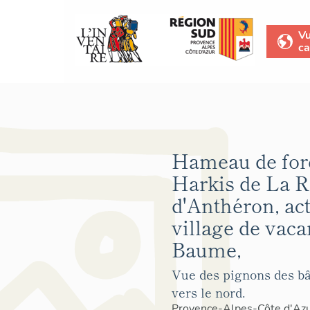
V
ca
Hameau de for
Harkis de La R
d'Anthéron, ac
village de vaca
Baume,
Vue des pignons des bâ
vers le nord.
Provence-Alpes-Côte d'Az