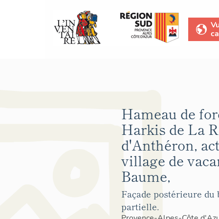
V
ca
Hameau de for
Harkis de La R
d'Anthéron, ac
village de vaca
Baume,
Façade postérieure du 
partielle.
Provence-Alpes-Côte d'Az