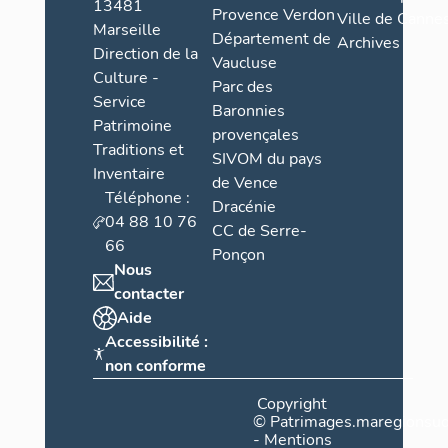
13481
Provence Verdon
Ville de Cannes
Marseille
Département de
Archives
Direction de la
Vaucluse
Culture -
Parc des
Service
Baronnies
Patrimoine
provençales
Traditions et
SIVOM du pays
Inventaire
de Vence
Téléphone :
Dracénie
04 88 10 76
CC de Serre-
66
Ponçon
Nous
contacter
Aide
Accessibilité :
non conforme
Copyright
©
Patrimages.maregionsud
-
Mentions