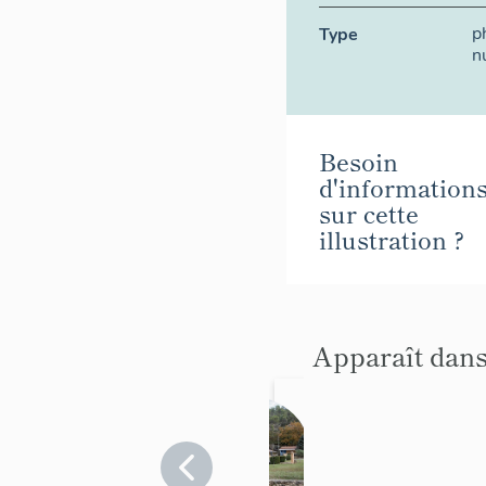
p
Type
n
Besoin
d'information
sur cette
illustration ?
Apparaît dans
Hameau
de
forestag
Bouches-