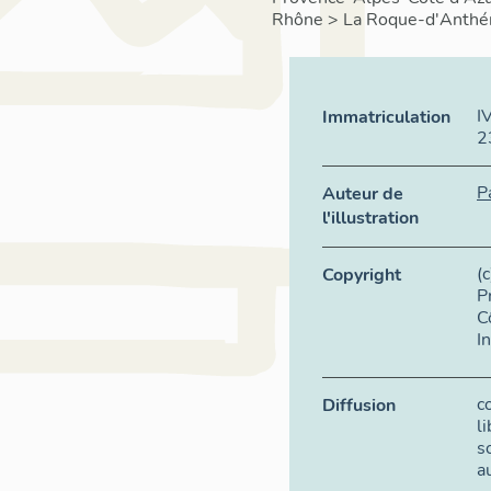
Rhône
>
La Roque-d'Anthé
I
Immatriculation
2
P
Auteur de
l'illustration
(
Copyright
P
C
I
c
Diffusion
l
s
a