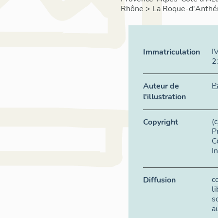
Rhône
>
La Roque-d'Anthé
I
Immatriculation
2
P
Auteur de
l'illustration
(
Copyright
P
C
I
c
Diffusion
l
s
a