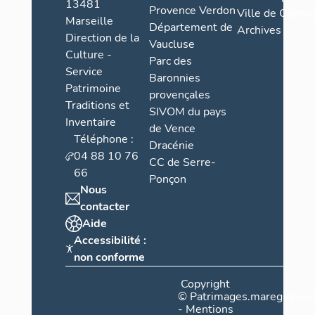
13481
Provence Verdon
Ville de Cannes
Marseille
Département de
Archives
Direction de la
Vaucluse
Culture -
Parc des
Service
Baronnies
Patrimoine
provençales
Traditions et
SIVOM du pays
Inventaire
de Vence
Téléphone :
Dracénie
04 88 10 76
CC de Serre-
66
Ponçon
Nous
contacter
Aide
Accessibilité :
non conforme
Copyright
©
Patrimages.maregionsud
-
Mentions