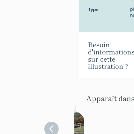
p
Type
n
Besoin
d'information
sur cette
illustration ?
Apparaît dans
Hameau
de
forestag
Bouches-