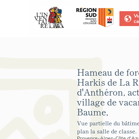
V
ca
Hameau de for
Harkis de La R
d'Anthéron, ac
village de vaca
Baume,
Vue partielle du bâtimen
plan la salle de classe.
Provence-Alpes-Côte d'Az