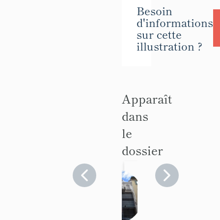
Besoin
d'informations
sur cette
illustration ?
Apparaît
dans
le
dossier
imprim
erie dite
imprim
Alpes-
Maritimes
erie