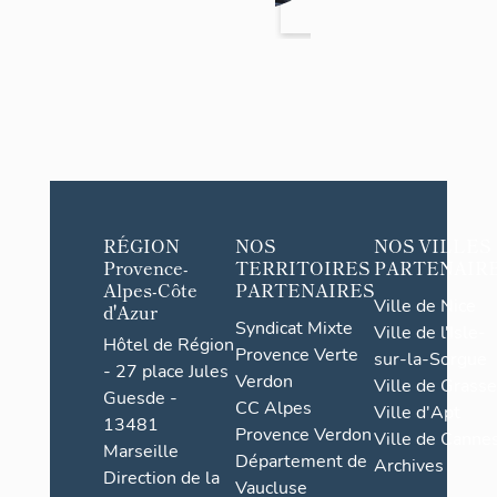
>
Nice
Mathie
u ou
Imprim
eries
Nouvell
es
Réunies
, puis
RÉGION
NOS
NOS VILLES
établiss
Provence-
TERRITOIRES
PARTENAIR
ement
Alpes-Côte
PARTENAIRES
de
Ville de Nice
d'Azur
Syndicat Mixte
Ville de l'Isle-
danse
Hôtel de Région
Provence Verte
sur-la-Sorgue
et
- 27 place Jules
Verdon
Ville de Grasse
restaur
Guesde -
CC Alpes
Ville d'Apt
ant
13481
Provence Verdon
Ville de Cannes
Marseille
Département de
Archives
Direction de la
Vaucluse