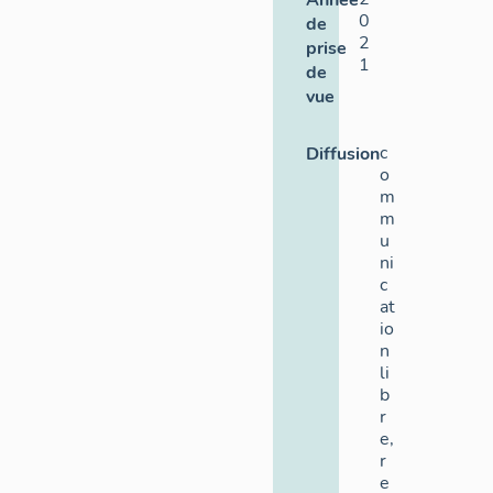
Année
0
de
2
prise
1
de
vue
c
Diffusion
o
m
m
u
ni
c
at
io
n
li
b
r
e,
r
e