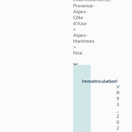
Provence-
Alpes-
Côte
d'Azur
>
Alpes-
Maritimes
>
Nice
I
Immatriculation
V
R
9
3
_
2
0
2