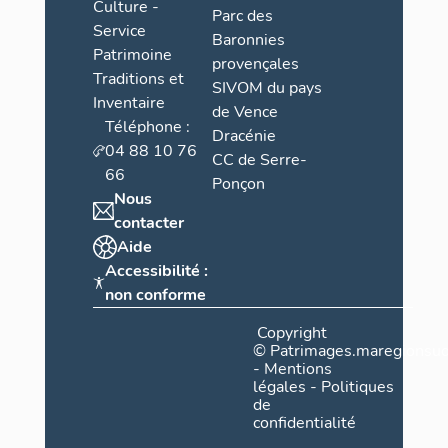
Culture -
Parc des
Service
Baronnies
Patrimoine
provençales
Traditions et
SIVOM du pays
Inventaire
de Vence
Téléphone :
Dracénie
04 88 10 76
CC de Serre-
66
Ponçon
Nous
contacter
Aide
Accessibilité :
non conforme
Copyright
©
Patrimages.maregionsud
-
Mentions
légales
-
Politiques
de
confidentialité