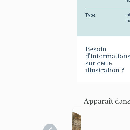
a
p
Type
n
Besoin
d'information
sur cette
illustration ?
Apparaît dans
cuve à
vin n°