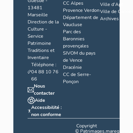
Guesde -
CC Alpes
Ville d'Apt
13481
Provence Verdon
Ville de Cannes
Marseille
Département de
Archives
Direction de la
Vaucluse
Culture -
Parc des
Service
Baronnies
Patrimoine
provençales
Traditions et
SIVOM du pays
Inventaire
de Vence
Téléphone :
Dracénie
04 88 10 76
CC de Serre-
66
Ponçon
Nous
contacter
Aide
Accessibilité :
non conforme
Copyright
©
Patrimages.maregionsud