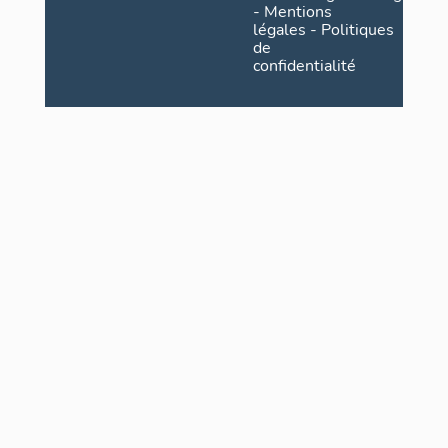
-
Mentions
légales
-
Politiques
de
confidentialité