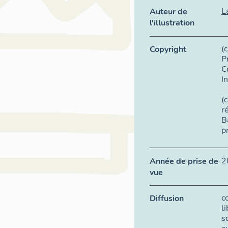
L
Auteur de
l'illustration
(
Copyright
P
C
I
(
r
B
p
2
Année de prise de
vue
c
Diffusion
l
s