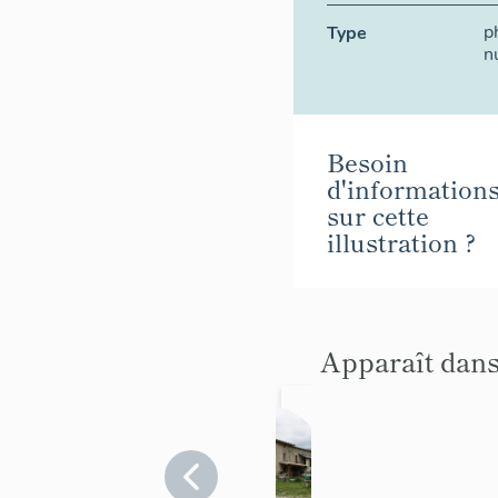
p
Type
n
Besoin
d'information
sur cette
illustration ?
Apparaît dans
Ferme
dite de
la
Alpes-