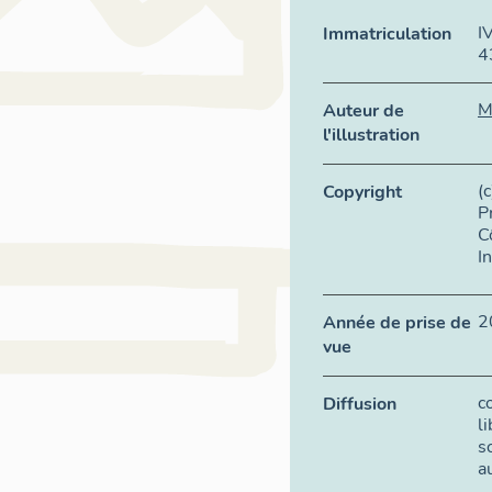
I
Immatriculation
4
M
Auteur de
l'illustration
(
Copyright
P
C
I
2
Année de prise de
vue
c
Diffusion
l
s
a