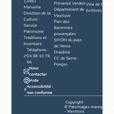
13481
Provence Verdon
Ville de Cannes
Marseille
Département de
Archives
Direction de la
Vaucluse
Culture -
Parc des
Service
Baronnies
Patrimoine
provençales
Traditions et
SIVOM du pays
Inventaire
de Vence
Téléphone :
Dracénie
04 88 10 76
CC de Serre-
66
Ponçon
Nous
contacter
Aide
Accessibilité :
non conforme
Copyright
©
Patrimages.maregionsud
-
Mentions