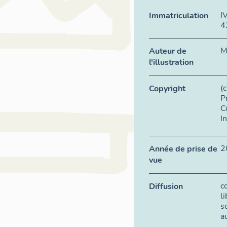
I
Immatriculation
4
M
Auteur de
l'illustration
(
Copyright
P
C
I
2
Année de prise de
vue
c
Diffusion
l
s
a