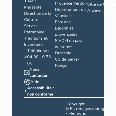
13481
Provence Verdon
Ville de Cannes
Marseille
Département de
Archives
Direction de la
Vaucluse
Culture -
Parc des
Service
Baronnies
Patrimoine
provençales
Traditions et
SIVOM du pays
Inventaire
de Vence
Téléphone :
Dracénie
04 88 10 76
CC de Serre-
66
Ponçon
Nous
contacter
Aide
Accessibilité :
non conforme
Copyright
©
Patrimages.maregionsud
-
Mentions