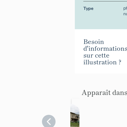
p
Type
n
Besoin
d'information
sur cette
illustration ?
Apparaît dans
Ferme
dite de
la
Alpes-