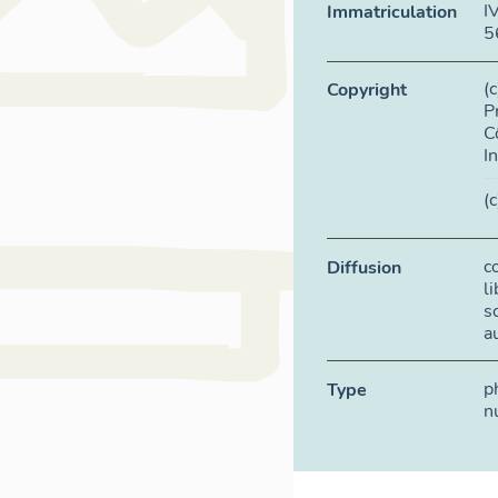
I
Immatriculation
5
(
Copyright
P
C
I
(
c
Diffusion
l
s
a
p
Type
n