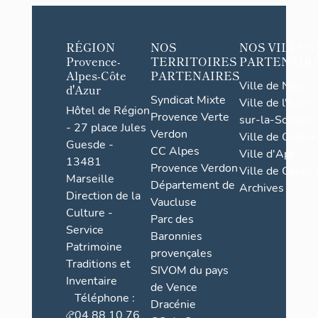
RÉGION
NOS
NOS VILLES
Provence-
TERRITOIRES
PARTENAIR
Alpes-Côte
PARTENAIRES
Ville de Nice
d'Azur
Syndicat Mixte
Ville de l'Isle-
Hôtel de Région
Provence Verte
sur-la-Sorgue
- 27 place Jules
Verdon
Ville de Grasse
Guesde -
CC Alpes
Ville d'Apt
13481
Provence Verdon
Ville de Cannes
Marseille
Département de
Archives
Direction de la
Vaucluse
Culture -
Parc des
Service
Baronnies
Patrimoine
provençales
Traditions et
SIVOM du pays
Inventaire
de Vence
Téléphone :
Dracénie
04 88 10 76