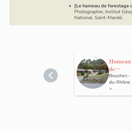
[Le hameau de forestage d
Photographie, Institut Géo
National, Saint-Mandé.
Hameau
de
forestag
Bouches-
du-Rhône
e de
>
Harkis
La Roque-
de La
d'Anthéro
Roque-
d'Anthé
on,
actuelle