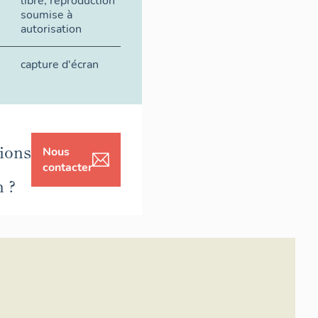
libre, reproduction
soumise à
autorisation
capture d'écran
ions
Nous
contacter
n ?