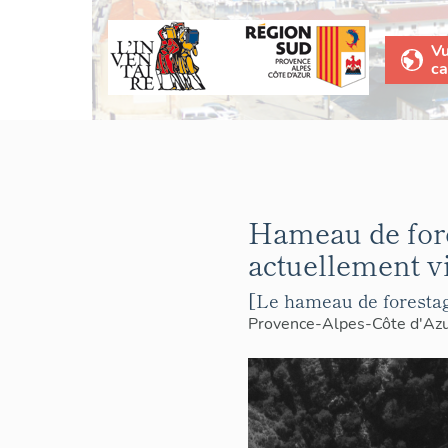
V
ca
Hameau de fore
actuellement v
[Le hameau de forestag
Provence-Alpes-Côte d'Az