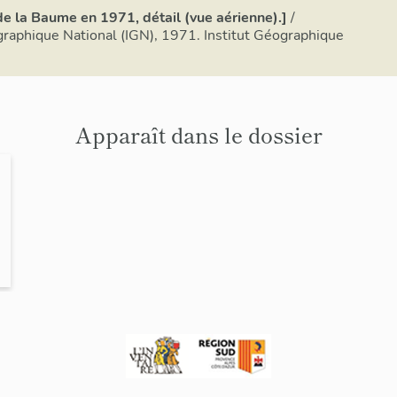
e la Baume en 1971, détail (vue aérienne).]
/
graphique National (IGN), 1971. Institut Géographique
Apparaît dans le dossier
n
r