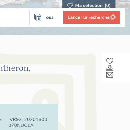
Ma sélection
(0)
Tous
Lancer la recherche
nthéron,
IVR93_20201300
n
070NUC1A