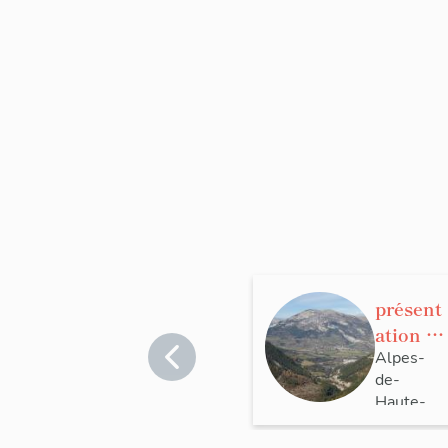
présent
ation de
la
Alpes-
de-
commu
Haute-
ne de
Provence
Thoram
>