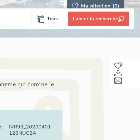
Ma sélection
(0)
Tous
Lancer la recherche
ponyme qui domine le
IVR93_20200401
n
128NUC2A