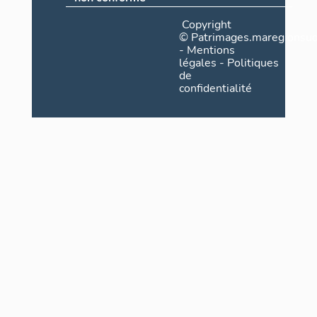
Copyright
©
Patrimages.maregionsud
-
Mentions
légales
-
Politiques
de
confidentialité