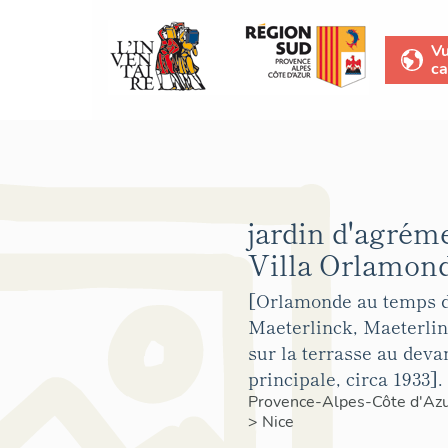
V
ca
jardin d'agréme
Villa Orlamond
[Orlamonde au temps 
Maeterlinck, Maeterli
sur la terrasse au devan
principale, circa 1933].
Provence-Alpes-Côte d'Az
>
Nice