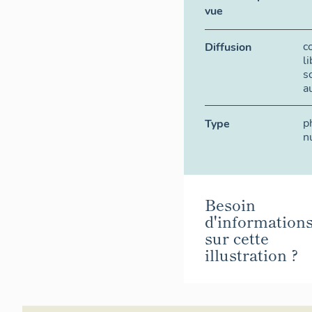
vue
c
Diffusion
l
s
a
p
Type
n
Besoin
d'information
sur cette
illustration ?