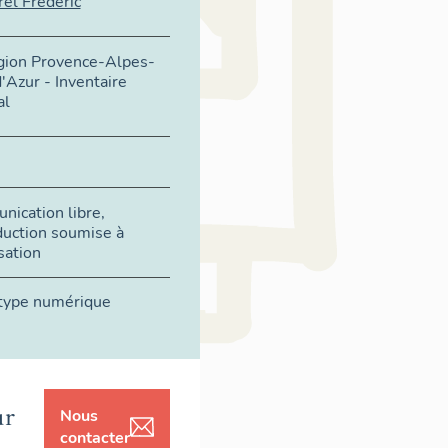
el Frédéric
égion Provence-Alpes-
'Azur - Inventaire
al
ication libre,
duction soumise à
sation
type numérique
ur
Nous
contacter