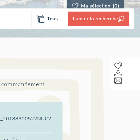
Ma sélection
(0)
Tous
Lancer la recherche
 de commandement
3_20188300522NUC2