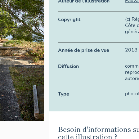
Pauvar
Auteur de l'illustration
(c) R
Copyright
Côte d
génér
2018
Année de prise de vue
commun
Diffusion
repro
autori
photo
Type
Besoin d'informations s
cette illustration ?