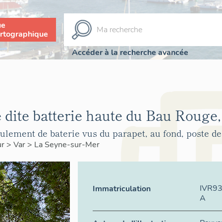
ue
rtographique
Accéder à la recherche avancée
e dite batterie haute du Bau Rouge,
ulement de baterie vus du parapet, au fond, poste
ur
>
Var
>
La Seyne-sur-Mer
IVR9
Immatriculation
A