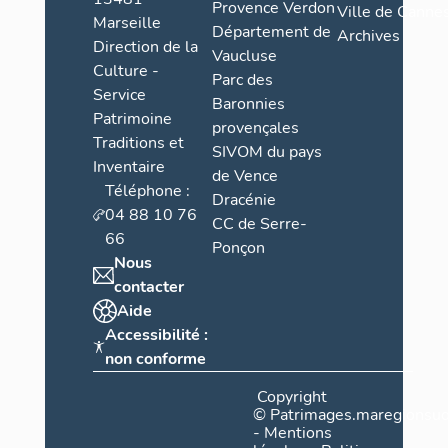
Provence Verdon
Ville de Cannes
Romain
Marseille
Département de
Archives
Direction de la
Gary
Vaucluse
Culture -
Parc des
Service
Baronnies
Patrimoine
provençales
Traditions et
SIVOM du pays
Inventaire
de Vence
Téléphone :
Dracénie
04 88 10 76
CC de Serre-
66
Ponçon
Nous
contacter
Aide
Accessibilité :
non conforme
Copyright
©
Patrimages.maregionsud
-
Mentions