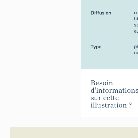
c
Diffusion
l
s
a
p
Type
n
Besoin
d'information
sur cette
illustration ?