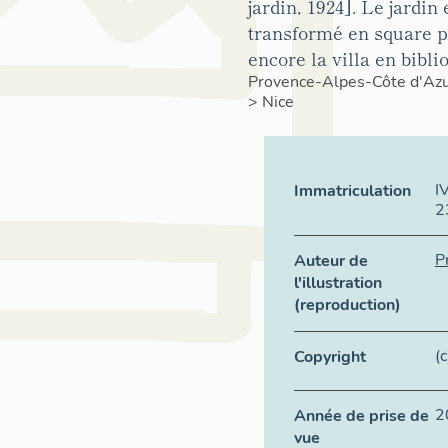
jardin, 1924]. Le jardin 
transformé en square p
encore la villa en bibli
Provence-Alpes-Côte d'Az
>
Nice
I
Immatriculation
2
P
Auteur de
l'illustration
(reproduction)
(
Copyright
2
Année de prise de
vue