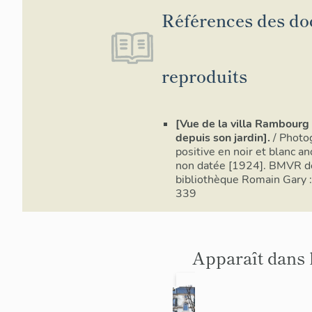
Références des d
reproduits
[Vue de la villa Rambourg
depuis son jardin].
/ Photo
positive en noir et blanc a
non datée [1924]. BMVR d
bibliothèque Romain Gary 
339
Apparaît dans 
maison
immeub