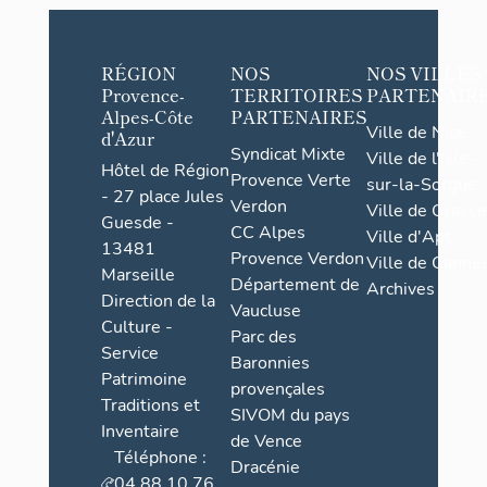
RÉGION
NOS
NOS VILLES
Provence-
TERRITOIRES
PARTENAIR
Alpes-Côte
PARTENAIRES
Ville de Nice
d'Azur
Syndicat Mixte
Ville de l'Isle-
Hôtel de Région
Provence Verte
sur-la-Sorgue
- 27 place Jules
Verdon
Ville de Grasse
Guesde -
CC Alpes
Ville d'Apt
13481
Provence Verdon
Ville de Cannes
Marseille
Département de
Archives
Direction de la
Vaucluse
Culture -
Parc des
Service
Baronnies
Patrimoine
provençales
Traditions et
SIVOM du pays
Inventaire
de Vence
Téléphone :
Dracénie
04 88 10 76