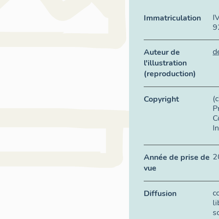
I
Immatriculation
9
d
Auteur de
l'illustration
(reproduction)
(
Copyright
P
C
I
2
Année de prise de
vue
c
Diffusion
l
s