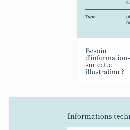
a
p
Type
n
Besoin
d'information
sur cette
illustration ?
Informations tech