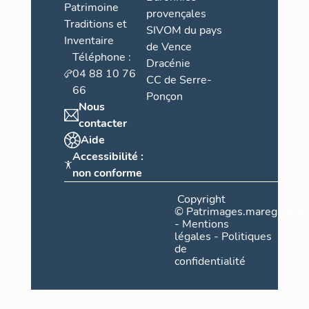
Patrimoine
provençales
Traditions et
SIVOM du pays
Inventaire
de Vence
Téléphone :
Dracénie
04 88 10 76
CC de Serre-
66
Ponçon
Nous
contacter
Aide
Accessibilité :
non conforme
Copyright
©
Patrimages.maregionsud
-
Mentions
légales
-
Politiques
de
confidentialité