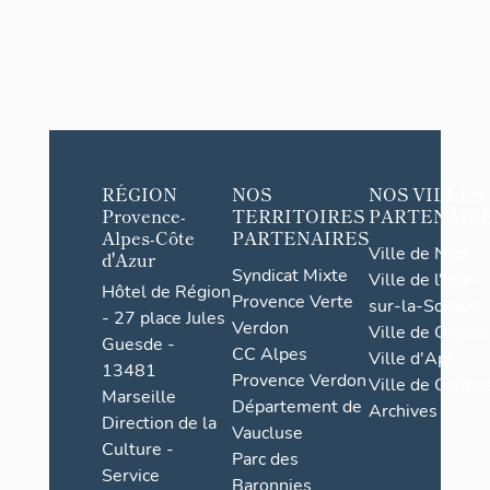
des
de ville
mariage
de
s
Menton
RÉGION
NOS
NOS VILLES
Provence-
TERRITOIRES
PARTENAIR
Alpes-Côte
PARTENAIRES
Ville de Nice
d'Azur
Syndicat Mixte
Ville de l'Isle-
Hôtel de Région
Provence Verte
sur-la-Sorgue
- 27 place Jules
Verdon
Ville de Grasse
Guesde -
CC Alpes
Ville d'Apt
13481
Provence Verdon
Ville de Cannes
Marseille
Département de
Archives
Direction de la
Vaucluse
Culture -
Parc des
Service
Baronnies