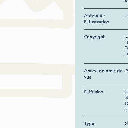
4
B
Auteur de
l'illustration
(
Copyright
P
C
I
2
Année de prise de
vue
c
Diffusion
l
s
a
p
Type