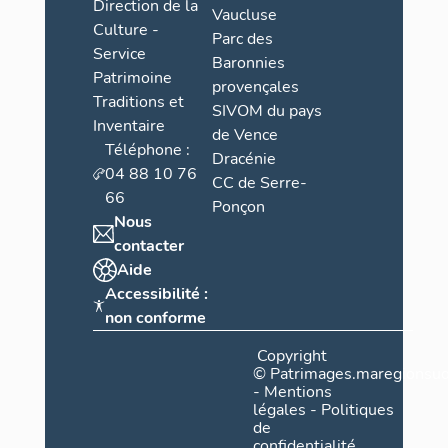
Direction de la
Vaucluse
Culture -
Parc des
Service
Baronnies
Patrimoine
provençales
Traditions et
SIVOM du pays
Inventaire
de Vence
Téléphone :
Dracénie
04 88 10 76
CC de Serre-
66
Ponçon
Nous
contacter
Aide
Accessibilité :
non conforme
Copyright
©
Patrimages.maregionsud
-
Mentions
légales
-
Politiques
de
confidentialité