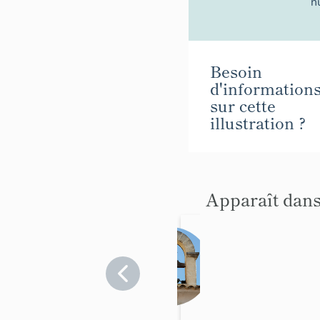
n
Besoin
d'information
sur cette
illustration ?
Apparaît dans
Le
mobilie
r de la
Vaucluse
>
chapell
Saint-
e de