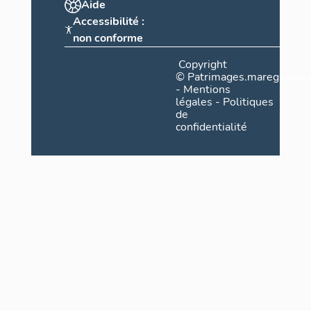
Aide
Accessibilité :
non conforme
Copyright
©
Patrimages.maregionsud
-
Mentions
légales
-
Politiques
de
confidentialité