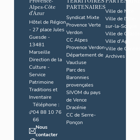
Provence-
TERRITOIRES
PARTENAIR
Alpes-Côte
PARTENAIRES
Ville de Nice
d'Azur
Syndicat Mixte
Ville de l'Isle-
Hôtel de Région
Provence Verte
sur-la-Sorgue
- 27 place Jules
Verdon
Ville de Grasse
Guesde -
CC Alpes
Ville d'Apt
13481
Provence Verdon
Ville de Cannes
Marseille
Département de
Archives
Direction de la
Vaucluse
Culture -
Parc des
Service
Baronnies
Patrimoine
provençales
Traditions et
SIVOM du pays
Inventaire
de Vence
Téléphone :
Dracénie
04 88 10 76
CC de Serre-
66
Ponçon
Nous
contacter