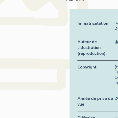
>
Antibes
I
Immatriculation
2
d
Auteur de
l'illustration
(reproduction)
(
Copyright
P
C
I
2
Année de prise de
vue
c