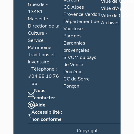
Verdon
Ville de Grasse
Guesde -
CC Alpes
Ville d'Apt
13481
Provence Verdon
Ville de Cannes
Marseille
Département de
Archives
Direction de la
Vaucluse
Culture -
Parc des
Service
Baronnies
Patrimoine
provençales
Traditions et
SIVOM du pays
Inventaire
de Vence
Téléphone :
Dracénie
04 88 10 76
CC de Serre-
66
Ponçon
Nous
contacter
Aide
Accessibilité :
non conforme
Copyright