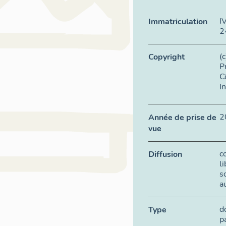
I
Immatriculation
2
(
Copyright
P
C
I
2
Année de prise de
vue
c
Diffusion
l
s
a
d
Type
p