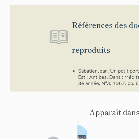
Références des d
reproduits
Sabatier Jean. Un petit por
Est : Antibes. Dans : Médit
3e année, N°3, 1962. pp. 
Apparaît dans
Les
aménag