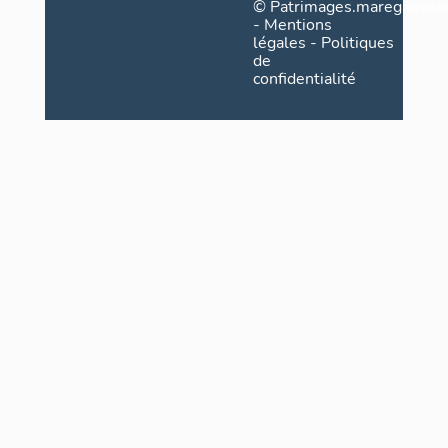
©
Patrimages.maregionsud
-
Mentions
légales
-
Politiques
de
confidentialité